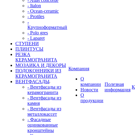
- Atlas concorde
- Italon
- Ocean-ceramic
- Protiles
-
Крупноформатный
- Polo gres
- Laparet
СТУПЕНИ
ПЛИНТУСЫ
РЕЗКА
КЕРАМОГРАНИТА
МОЗАИКА И ДЕКОРЫ
Компания
ПОДОКОННИКИ ИЗ
КЕРАМОГРАНИТА
О
ВЕНТФАСАДЫ
компании
Полезная
- Вентфасады из
К
Новости
информация
керамогранита
О
- Вентфасады из
продукции
камня
- Вентфасады из
металлокассет
- Фасадные
оцинкованные
кронштейны