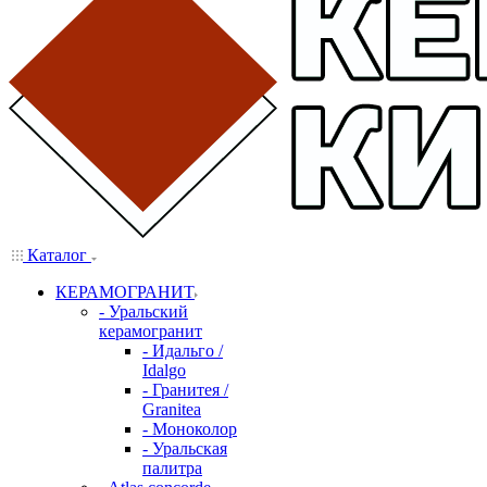
Каталог
КЕРАМОГРАНИТ
- Уральский
керамогранит
- Идальго /
Idalgo
- Гранитея /
Granitea
- Моноколор
- Уральская
палитра