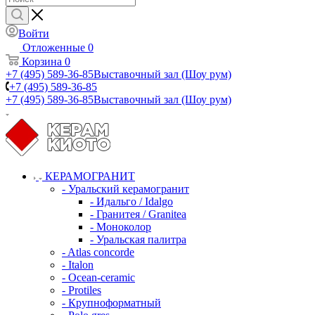
Войти
Отложенные
0
Корзина
0
+7 (495) 589-36-85
Выставочный зал (Шоу рум)
+7 (495) 589-36-85
+7 (495) 589-36-85
Выставочный зал (Шоу рум)
КЕРАМОГРАНИТ
- Уральский керамогранит
- Идальго / Idalgo
- Гранитея / Granitea
- Моноколор
- Уральская палитра
- Atlas concorde
- Italon
- Ocean-ceramic
- Protiles
- Крупноформатный