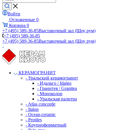
Войти
Отложенные
0
Корзина
0
+7 (495) 589-36-85
Выставочный зал (Шоу рум)
+7 (495) 589-36-85
+7 (495) 589-36-85
Выставочный зал (Шоу рум)
КЕРАМОГРАНИТ
- Уральский керамогранит
- Идальго / Idalgo
- Гранитея / Granitea
- Моноколор
- Уральская палитра
- Atlas concorde
- Italon
- Ocean-ceramic
- Protiles
- Крупноформатный