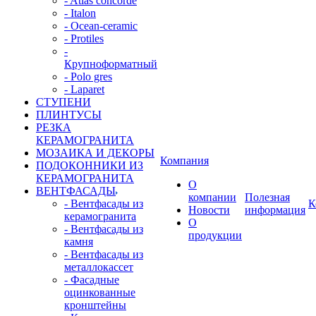
- Atlas concorde
- Italon
- Ocean-ceramic
- Protiles
-
Крупноформатный
- Polo gres
- Laparet
СТУПЕНИ
ПЛИНТУСЫ
РЕЗКА
КЕРАМОГРАНИТА
МОЗАИКА И ДЕКОРЫ
Компания
ПОДОКОННИКИ ИЗ
КЕРАМОГРАНИТА
О
ВЕНТФАСАДЫ
компании
Полезная
- Вентфасады из
К
Новости
информация
керамогранита
О
- Вентфасады из
продукции
камня
- Вентфасады из
металлокассет
- Фасадные
оцинкованные
кронштейны