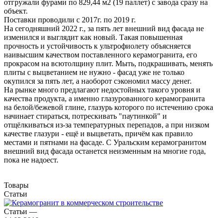
отгружали фурами по 829,44 м2 (19 паллет) с завода сразу на
объект.
Поставки проводили с 2017г. по 2019 г.
На сегодняшний 2022 г., за пять лет внешний вид фасада не
изменился и выглядит как новый. Такая повышенная
прочность и устойчивость к ультрофиолету объясняется
наивысшим качеством поставленного керамогранита, его
прокрасом на всютолщину плит. Мыть, подкрашивать, менять
плиты с выцветанием не нужно - фасад уже не только
окупился за пять лет, а наоборот сэкономил массу денег.
На рынке много предлагают недостойных такого уровня и
качества продукта, а именно глазурованного керамогранита
на белой/бежевой глине, глазурь которого по истечению срока
начинает стираться, потрескивать "паутинкой" и
отщёлкиваться из-за температурных перепадов, а при низком
качестве глазури - ещё и выцветать, причём как правило
местами и пятнами на фасаде. С Уральским керамогранитом
внешний вид фасада останется неизменным на многие года,
пока не надоест.
Товары
Статьи
Статьи
—