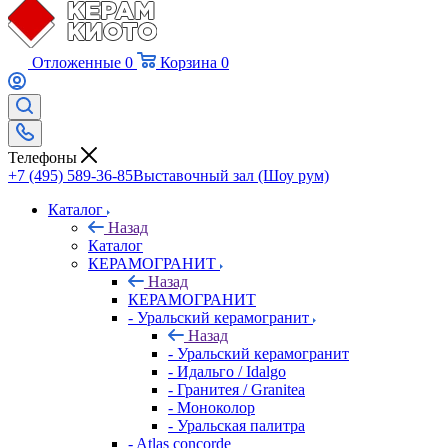
Отложенные
0
Корзина
0
Телефоны
+7 (495) 589-36-85
Выставочный зал (Шоу рум)
Каталог
Назад
Каталог
КЕРАМОГРАНИТ
Назад
КЕРАМОГРАНИТ
- Уральский керамогранит
Назад
- Уральский керамогранит
- Идальго / Idalgo
- Гранитея / Granitea
- Моноколор
- Уральская палитра
- Atlas concorde