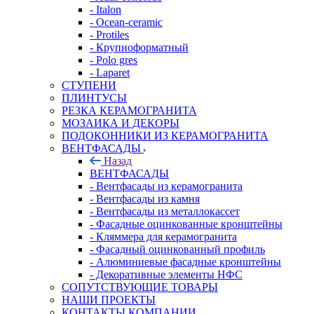
- Italon
- Ocean-ceramic
- Protiles
- Крупноформатный
- Polo gres
- Laparet
СТУПЕНИ
ПЛИНТУСЫ
РЕЗКА КЕРАМОГРАНИТА
МОЗАИКА И ДЕКОРЫ
ПОДОКОННИКИ ИЗ КЕРАМОГРАНИТА
ВЕНТФАСАДЫ
Назад
ВЕНТФАСАДЫ
- Вентфасады из керамогранита
- Вентфасады из камня
- Вентфасады из металлокассет
- Фасадные оцинкованные кронштейны
- Кляммера для керамогранита
- Фасадный оцинкованный профиль
- Алюминиевые фасадные кронштейны
- Декоративные элементы НФС
СОПУТСТВУЮЩИЕ ТОВАРЫ
НАШИ ПРОЕКТЫ
КОНТАКТЫ КОМПАНИИ