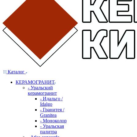
Каталог
КЕРАМОГРАНИТ
- Уральский
керамогранит
- Идальго /
Idalgo
- Гранитея /
Granitea
- Моноколор
- Уральская
палитра