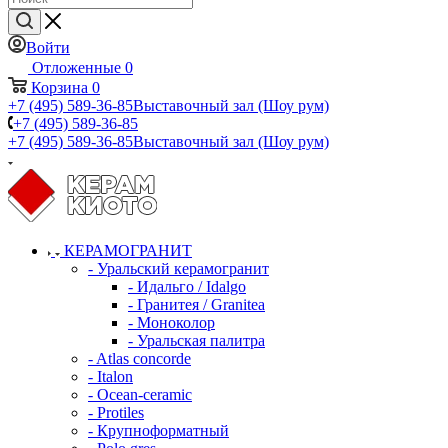
Войти
Отложенные
0
Корзина
0
+7 (495) 589-36-85
Выставочный зал (Шоу рум)
+7 (495) 589-36-85
+7 (495) 589-36-85
Выставочный зал (Шоу рум)
КЕРАМОГРАНИТ
- Уральский керамогранит
- Идальго / Idalgo
- Гранитея / Granitea
- Моноколор
- Уральская палитра
- Atlas concorde
- Italon
- Ocean-ceramic
- Protiles
- Крупноформатный