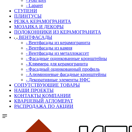
- Polo gres
- Laparet
СТУПЕНИ
ПЛИНТУСЫ
РЕЗКА КЕРАМОГРАНИТА
МОЗАИКА И ДЕКОРЫ
ПОДОКОННИКИ ИЗ КЕРАМОГРАНИТА
ВЕНТФАСАДЫ
- Вентфасады из керамогранита
- Вентфасады из камня
- Вентфасады из металлокассет
- Фасадные оцинкованные кронштейны
- Кляммера для керамогранита
- Фасадный оцинкованный профиль
- Алюминиевые фасадные кронштейны
- Декоративные элементы НФС
СОПУТСТВУЮЩИЕ ТОВАРЫ
НАШИ ПРОЕКТЫ
КОНТАКТЫ КОМПАНИИ
КВАРЦЕВЫЙ АГЛОМЕРАТ
РАСПРОДАЖА ПО АКЦИИ