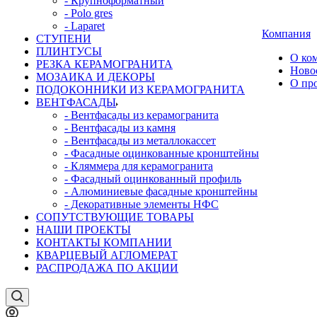
- Крупноформатный
- Polo gres
- Laparet
Компания
СТУПЕНИ
ПЛИНТУСЫ
О ко
РЕЗКА КЕРАМОГРАНИТА
Ново
МОЗАИКА И ДЕКОРЫ
О пр
ПОДОКОННИКИ ИЗ КЕРАМОГРАНИТА
ВЕНТФАСАДЫ
- Вентфасады из керамогранита
- Вентфасады из камня
- Вентфасады из металлокассет
- Фасадные оцинкованные кронштейны
- Кляммера для керамогранита
- Фасадный оцинкованный профиль
- Алюминиевые фасадные кронштейны
- Декоративные элементы НФС
СОПУТСТВУЮЩИЕ ТОВАРЫ
НАШИ ПРОЕКТЫ
КОНТАКТЫ КОМПАНИИ
КВАРЦЕВЫЙ АГЛОМЕРАТ
РАСПРОДАЖА ПО АКЦИИ