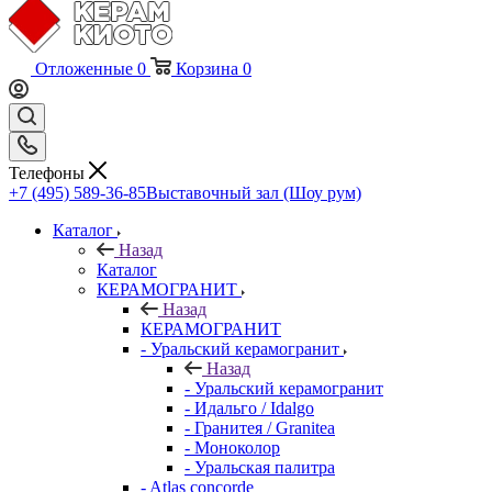
Отложенные
0
Корзина
0
Телефоны
+7 (495) 589-36-85
Выставочный зал (Шоу рум)
Каталог
Назад
Каталог
КЕРАМОГРАНИТ
Назад
КЕРАМОГРАНИТ
- Уральский керамогранит
Назад
- Уральский керамогранит
- Идальго / Idalgo
- Гранитея / Granitea
- Моноколор
- Уральская палитра
- Atlas concorde