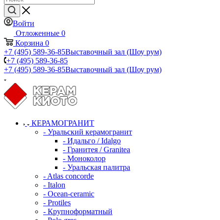
Войти
Отложенные
0
Корзина
0
+7 (495) 589-36-85
Выставочный зал (Шоу рум)
+7 (495) 589-36-85
+7 (495) 589-36-85
Выставочный зал (Шоу рум)
КЕРАМОГРАНИТ
- Уральский керамогранит
- Идальго / Idalgo
- Гранитея / Granitea
- Моноколор
- Уральская палитра
- Atlas concorde
- Italon
- Ocean-ceramic
- Protiles
- Крупноформатный