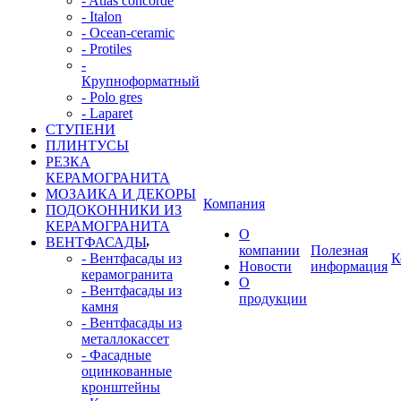
- Atlas concorde
- Italon
- Ocean-ceramic
- Protiles
-
Крупноформатный
- Polo gres
- Laparet
СТУПЕНИ
ПЛИНТУСЫ
РЕЗКА
КЕРАМОГРАНИТА
МОЗАИКА И ДЕКОРЫ
Компания
ПОДОКОННИКИ ИЗ
КЕРАМОГРАНИТА
О
ВЕНТФАСАДЫ
компании
Полезная
- Вентфасады из
К
Новости
информация
керамогранита
О
- Вентфасады из
продукции
камня
- Вентфасады из
металлокассет
- Фасадные
оцинкованные
кронштейны