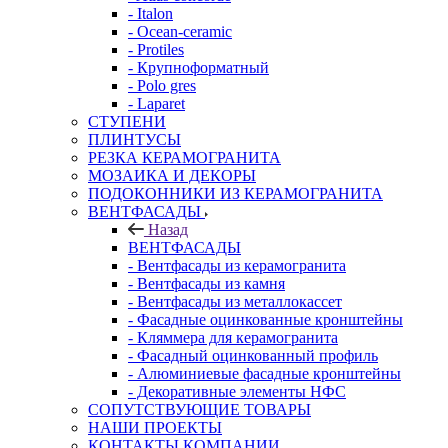
- Italon
- Ocean-ceramic
- Protiles
- Крупноформатный
- Polo gres
- Laparet
СТУПЕНИ
ПЛИНТУСЫ
РЕЗКА КЕРАМОГРАНИТА
МОЗАИКА И ДЕКОРЫ
ПОДОКОННИКИ ИЗ КЕРАМОГРАНИТА
ВЕНТФАСАДЫ
Назад
ВЕНТФАСАДЫ
- Вентфасады из керамогранита
- Вентфасады из камня
- Вентфасады из металлокассет
- Фасадные оцинкованные кронштейны
- Кляммера для керамогранита
- Фасадный оцинкованный профиль
- Алюминиевые фасадные кронштейны
- Декоративные элементы НФС
СОПУТСТВУЮЩИЕ ТОВАРЫ
НАШИ ПРОЕКТЫ
КОНТАКТЫ КОМПАНИИ