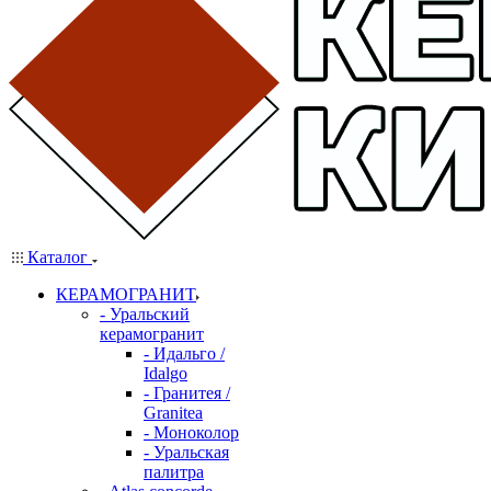
Каталог
КЕРАМОГРАНИТ
- Уральский
керамогранит
- Идальго /
Idalgo
- Гранитея /
Granitea
- Моноколор
- Уральская
палитра