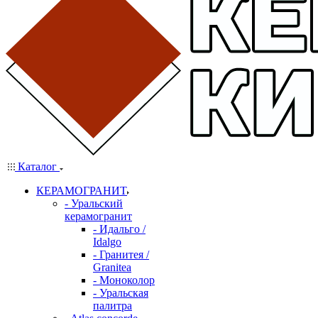
Каталог
КЕРАМОГРАНИТ
- Уральский
керамогранит
- Идальго /
Idalgo
- Гранитея /
Granitea
- Моноколор
- Уральская
палитра