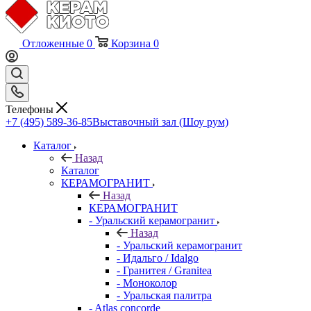
Отложенные
0
Корзина
0
Телефоны
+7 (495) 589-36-85
Выставочный зал (Шоу рум)
Каталог
Назад
Каталог
КЕРАМОГРАНИТ
Назад
КЕРАМОГРАНИТ
- Уральский керамогранит
Назад
- Уральский керамогранит
- Идальго / Idalgo
- Гранитея / Granitea
- Моноколор
- Уральская палитра
- Atlas concorde