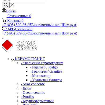
Войти
Отложенные
0
Корзина
0
+7 (495) 589-36-85
Выставочный зал (Шоу рум)
+7 (495) 589-36-85
+7 (495) 589-36-85
Выставочный зал (Шоу рум)
КЕРАМОГРАНИТ
- Уральский керамогранит
- Идальго / Idalgo
- Гранитея / Granitea
- Моноколор
- Уральская палитра
- Atlas concorde
- Italon
- Ocean-ceramic
- Protiles
- Крупноформатный