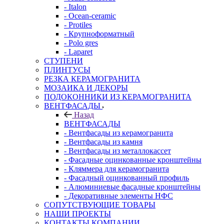
- Italon
- Ocean-ceramic
- Protiles
- Крупноформатный
- Polo gres
- Laparet
СТУПЕНИ
ПЛИНТУСЫ
РЕЗКА КЕРАМОГРАНИТА
МОЗАИКА И ДЕКОРЫ
ПОДОКОННИКИ ИЗ КЕРАМОГРАНИТА
ВЕНТФАСАДЫ
Назад
ВЕНТФАСАДЫ
- Вентфасады из керамогранита
- Вентфасады из камня
- Вентфасады из металлокассет
- Фасадные оцинкованные кронштейны
- Кляммера для керамогранита
- Фасадный оцинкованный профиль
- Алюминиевые фасадные кронштейны
- Декоративные элементы НФС
СОПУТСТВУЮЩИЕ ТОВАРЫ
НАШИ ПРОЕКТЫ
КОНТАКТЫ КОМПАНИИ