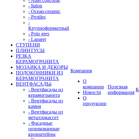
- Atlas concorde
- Italon
- Ocean-ceramic
- Protiles
-
Крупноформатный
- Polo gres
- Laparet
СТУПЕНИ
ПЛИНТУСЫ
РЕЗКА
КЕРАМОГРАНИТА
МОЗАИКА И ДЕКОРЫ
Компания
ПОДОКОННИКИ ИЗ
КЕРАМОГРАНИТА
О
ВЕНТФАСАДЫ
компании
Полезная
- Вентфасады из
К
Новости
информация
керамогранита
О
- Вентфасады из
продукции
камня
- Вентфасады из
металлокассет
- Фасадные
оцинкованные
кронштейны