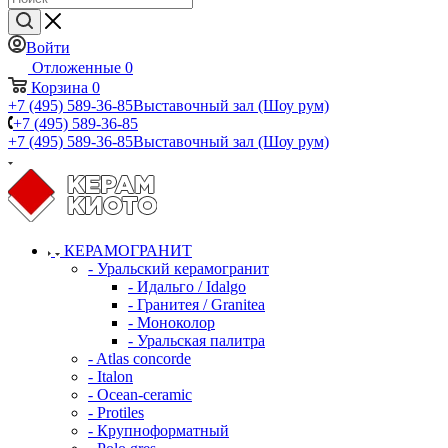
Войти
Отложенные
0
Корзина
0
+7 (495) 589-36-85
Выставочный зал (Шоу рум)
+7 (495) 589-36-85
+7 (495) 589-36-85
Выставочный зал (Шоу рум)
КЕРАМОГРАНИТ
- Уральский керамогранит
- Идальго / Idalgo
- Гранитея / Granitea
- Моноколор
- Уральская палитра
- Atlas concorde
- Italon
- Ocean-ceramic
- Protiles
- Крупноформатный