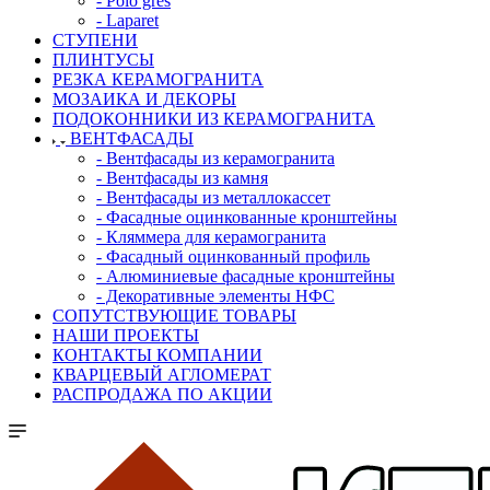
- Polo gres
- Laparet
СТУПЕНИ
ПЛИНТУСЫ
РЕЗКА КЕРАМОГРАНИТА
МОЗАИКА И ДЕКОРЫ
ПОДОКОННИКИ ИЗ КЕРАМОГРАНИТА
ВЕНТФАСАДЫ
- Вентфасады из керамогранита
- Вентфасады из камня
- Вентфасады из металлокассет
- Фасадные оцинкованные кронштейны
- Кляммера для керамогранита
- Фасадный оцинкованный профиль
- Алюминиевые фасадные кронштейны
- Декоративные элементы НФС
СОПУТСТВУЮЩИЕ ТОВАРЫ
НАШИ ПРОЕКТЫ
КОНТАКТЫ КОМПАНИИ
КВАРЦЕВЫЙ АГЛОМЕРАТ
РАСПРОДАЖА ПО АКЦИИ