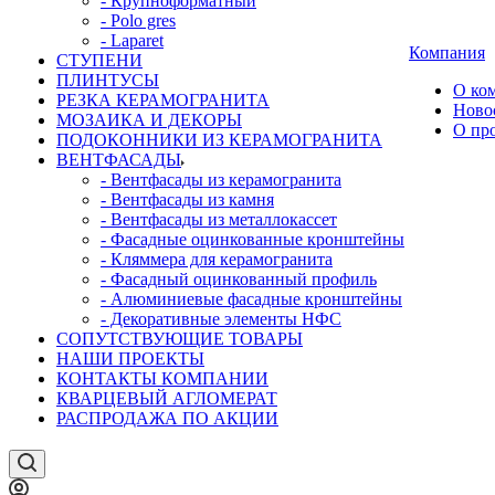
- Крупноформатный
- Polo gres
- Laparet
Компания
СТУПЕНИ
ПЛИНТУСЫ
О ко
РЕЗКА КЕРАМОГРАНИТА
Ново
МОЗАИКА И ДЕКОРЫ
О пр
ПОДОКОННИКИ ИЗ КЕРАМОГРАНИТА
ВЕНТФАСАДЫ
- Вентфасады из керамогранита
- Вентфасады из камня
- Вентфасады из металлокассет
- Фасадные оцинкованные кронштейны
- Кляммера для керамогранита
- Фасадный оцинкованный профиль
- Алюминиевые фасадные кронштейны
- Декоративные элементы НФС
СОПУТСТВУЮЩИЕ ТОВАРЫ
НАШИ ПРОЕКТЫ
КОНТАКТЫ КОМПАНИИ
КВАРЦЕВЫЙ АГЛОМЕРАТ
РАСПРОДАЖА ПО АКЦИИ