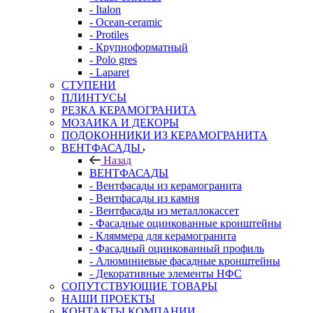
- Italon
- Ocean-ceramic
- Protiles
- Крупноформатный
- Polo gres
- Laparet
СТУПЕНИ
ПЛИНТУСЫ
РЕЗКА КЕРАМОГРАНИТА
МОЗАИКА И ДЕКОРЫ
ПОДОКОННИКИ ИЗ КЕРАМОГРАНИТА
ВЕНТФАСАДЫ
Назад
ВЕНТФАСАДЫ
- Вентфасады из керамогранита
- Вентфасады из камня
- Вентфасады из металлокассет
- Фасадные оцинкованные кронштейны
- Кляммера для керамогранита
- Фасадный оцинкованный профиль
- Алюминиевые фасадные кронштейны
- Декоративные элементы НФС
СОПУТСТВУЮЩИЕ ТОВАРЫ
НАШИ ПРОЕКТЫ
КОНТАКТЫ КОМПАНИИ