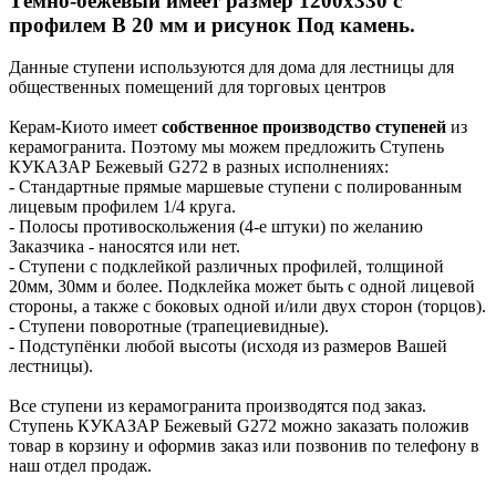
Тёмно-бежевый имеет размер 1200x330 с
профилем В 20 мм и рисунок Под камень.
Данные ступени используются для дома для лестницы для
общественных помещений для торговых центров
Керам-Киото имеет
собственное производство ступеней
из
керамогранита. Поэтому мы можем предложить Ступень
КУКАЗАР Бежевый G272 в разных исполнениях:
- Стандартные прямые маршевые ступени с полированным
лицевым профилем 1/4 круга.
- Полосы противоскольжения (4-е штуки) по желанию
Заказчика - наносятся или нет.
- Ступени с подклейкой различных профилей, толщиной
20мм, 30мм и более. Подклейка может быть с одной лицевой
стороны, а также с боковых одной и/или двух сторон (торцов).
- Ступени поворотные (трапециевидные).
- Подступёнки любой высоты (исходя из размеров Вашей
лестницы).
Все ступени из керамогранита производятся под заказ.
Ступень КУКАЗАР Бежевый G272 можно заказать положив
товар в корзину и оформив заказ или позвонив по телефону в
наш отдел продаж.