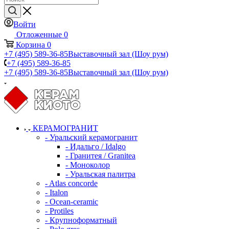
Войти
Отложенные
0
Корзина
0
+7 (495) 589-36-85
Выставочный зал (Шоу рум)
+7 (495) 589-36-85
+7 (495) 589-36-85
Выставочный зал (Шоу рум)
КЕРАМОГРАНИТ
- Уральский керамогранит
- Идальго / Idalgo
- Гранитея / Granitea
- Моноколор
- Уральская палитра
- Atlas concorde
- Italon
- Ocean-ceramic
- Protiles
- Крупноформатный