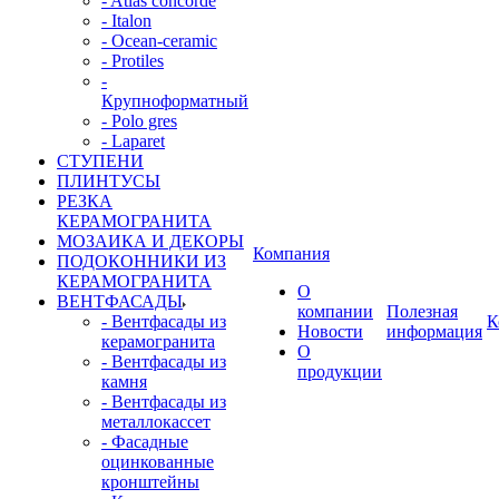
- Atlas concorde
- Italon
- Ocean-ceramic
- Protiles
-
Крупноформатный
- Polo gres
- Laparet
СТУПЕНИ
ПЛИНТУСЫ
РЕЗКА
КЕРАМОГРАНИТА
МОЗАИКА И ДЕКОРЫ
Компания
ПОДОКОННИКИ ИЗ
КЕРАМОГРАНИТА
О
ВЕНТФАСАДЫ
компании
Полезная
- Вентфасады из
К
Новости
информация
керамогранита
О
- Вентфасады из
продукции
камня
- Вентфасады из
металлокассет
- Фасадные
оцинкованные
кронштейны