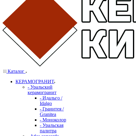
Каталог
КЕРАМОГРАНИТ
- Уральский
керамогранит
- Идальго /
Idalgo
- Гранитея /
Granitea
- Моноколор
- Уральская
палитра