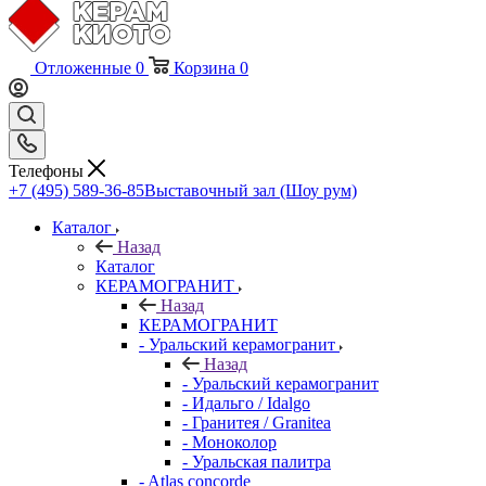
Отложенные
0
Корзина
0
Телефоны
+7 (495) 589-36-85
Выставочный зал (Шоу рум)
Каталог
Назад
Каталог
КЕРАМОГРАНИТ
Назад
КЕРАМОГРАНИТ
- Уральский керамогранит
Назад
- Уральский керамогранит
- Идальго / Idalgo
- Гранитея / Granitea
- Моноколор
- Уральская палитра
- Atlas concorde