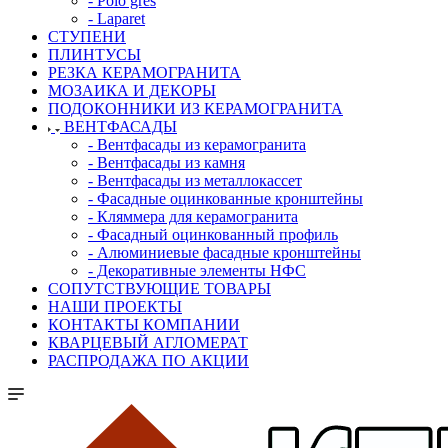
- Polo gres
- Laparet
СТУПЕНИ
ПЛИНТУСЫ
РЕЗКА КЕРАМОГРАНИТА
МОЗАИКА И ДЕКОРЫ
ПОДОКОННИКИ ИЗ КЕРАМОГРАНИТА
ВЕНТФАСАДЫ
- Вентфасады из керамогранита
- Вентфасады из камня
- Вентфасады из металлокассет
- Фасадные оцинкованные кронштейны
- Кляммера для керамогранита
- Фасадный оцинкованный профиль
- Алюминиевые фасадные кронштейны
- Декоративные элементы НФС
СОПУТСТВУЮЩИЕ ТОВАРЫ
НАШИ ПРОЕКТЫ
КОНТАКТЫ КОМПАНИИ
КВАРЦЕВЫЙ АГЛОМЕРАТ
РАСПРОДАЖА ПО АКЦИИ