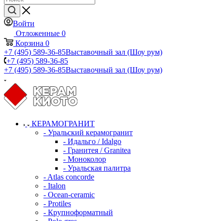
Войти
Отложенные
0
Корзина
0
+7 (495) 589-36-85
Выставочный зал (Шоу рум)
+7 (495) 589-36-85
+7 (495) 589-36-85
Выставочный зал (Шоу рум)
КЕРАМОГРАНИТ
- Уральский керамогранит
- Идальго / Idalgo
- Гранитея / Granitea
- Моноколор
- Уральская палитра
- Atlas concorde
- Italon
- Ocean-ceramic
- Protiles
- Крупноформатный