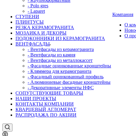
- Крупноформатный
- Polo gres
- Laparet
Компания
СТУПЕНИ
ПЛИНТУСЫ
О ко
РЕЗКА КЕРАМОГРАНИТА
Ново
МОЗАИКА И ДЕКОРЫ
О пр
ПОДОКОННИКИ ИЗ КЕРАМОГРАНИТА
ВЕНТФАСАДЫ
- Вентфасады из керамогранита
- Вентфасады из камня
- Вентфасады из металлокассет
- Фасадные оцинкованные кронштейны
- Кляммера для керамогранита
- Фасадный оцинкованный профиль
- Алюминиевые фасадные кронштейны
- Декоративные элементы НФС
СОПУТСТВУЮЩИЕ ТОВАРЫ
НАШИ ПРОЕКТЫ
КОНТАКТЫ КОМПАНИИ
КВАРЦЕВЫЙ АГЛОМЕРАТ
РАСПРОДАЖА ПО АКЦИИ