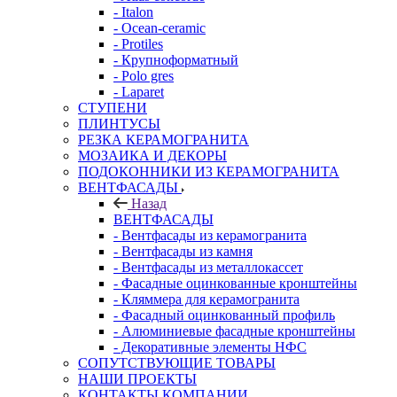
- Italon
- Ocean-ceramic
- Protiles
- Крупноформатный
- Polo gres
- Laparet
СТУПЕНИ
ПЛИНТУСЫ
РЕЗКА КЕРАМОГРАНИТА
МОЗАИКА И ДЕКОРЫ
ПОДОКОННИКИ ИЗ КЕРАМОГРАНИТА
ВЕНТФАСАДЫ
Назад
ВЕНТФАСАДЫ
- Вентфасады из керамогранита
- Вентфасады из камня
- Вентфасады из металлокассет
- Фасадные оцинкованные кронштейны
- Кляммера для керамогранита
- Фасадный оцинкованный профиль
- Алюминиевые фасадные кронштейны
- Декоративные элементы НФС
СОПУТСТВУЮЩИЕ ТОВАРЫ
НАШИ ПРОЕКТЫ
КОНТАКТЫ КОМПАНИИ