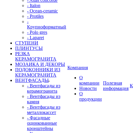
- Atlas concorde
- Italon
- Ocean-ceramic
- Protiles
-
Крупноформатный
- Polo gres
- Laparet
СТУПЕНИ
ПЛИНТУСЫ
РЕЗКА
КЕРАМОГРАНИТА
МОЗАИКА И ДЕКОРЫ
Компания
ПОДОКОННИКИ ИЗ
КЕРАМОГРАНИТА
О
ВЕНТФАСАДЫ
компании
Полезная
- Вентфасады из
К
Новости
информация
керамогранита
О
- Вентфасады из
продукции
камня
- Вентфасады из
металлокассет
- Фасадные
оцинкованные
кронштейны