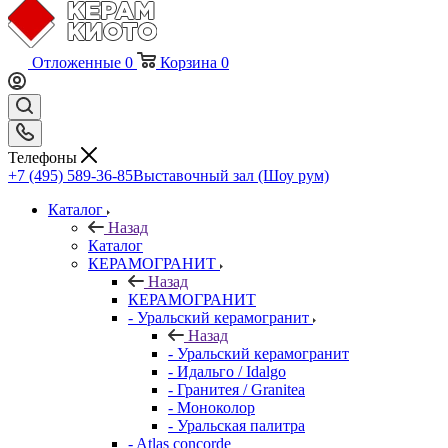
Отложенные
0
Корзина
0
Телефоны
+7 (495) 589-36-85
Выставочный зал (Шоу рум)
Каталог
Назад
Каталог
КЕРАМОГРАНИТ
Назад
КЕРАМОГРАНИТ
- Уральский керамогранит
Назад
- Уральский керамогранит
- Идальго / Idalgo
- Гранитея / Granitea
- Моноколор
- Уральская палитра
- Atlas concorde