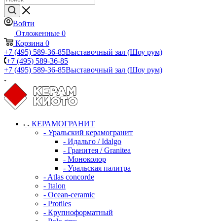
Войти
Отложенные
0
Корзина
0
+7 (495) 589-36-85
Выставочный зал (Шоу рум)
+7 (495) 589-36-85
+7 (495) 589-36-85
Выставочный зал (Шоу рум)
КЕРАМОГРАНИТ
- Уральский керамогранит
- Идальго / Idalgo
- Гранитея / Granitea
- Моноколор
- Уральская палитра
- Atlas concorde
- Italon
- Ocean-ceramic
- Protiles
- Крупноформатный