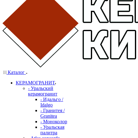
Каталог
КЕРАМОГРАНИТ
- Уральский
керамогранит
- Идальго /
Idalgo
- Гранитея /
Granitea
- Моноколор
- Уральская
палитра