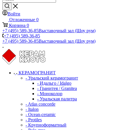
Войти
Отложенные
0
Корзина
0
+7 (495) 589-36-85
Выставочный зал (Шоу рум)
+7 (495) 589-36-85
+7 (495) 589-36-85
Выставочный зал (Шоу рум)
КЕРАМОГРАНИТ
- Уральский керамогранит
- Идальго / Idalgo
- Гранитея / Granitea
- Моноколор
- Уральская палитра
- Atlas concorde
- Italon
- Ocean-ceramic
- Protiles
- Крупноформатный