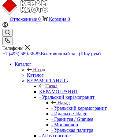
Отложенные
0
Корзина
0
Телефоны
+7 (495) 589-36-85
Выставочный зал (Шоу рум)
Каталог
Назад
Каталог
КЕРАМОГРАНИТ
Назад
КЕРАМОГРАНИТ
- Уральский керамогранит
Назад
- Уральский керамогранит
- Идальго / Idalgo
- Гранитея / Granitea
- Моноколор
- Уральская палитра
- Atlas concorde