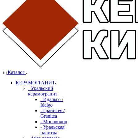
Каталог
КЕРАМОГРАНИТ
- Уральский
керамогранит
- Идальго /
Idalgo
- Гранитея /
Granitea
- Моноколор
- Уральская
палитра