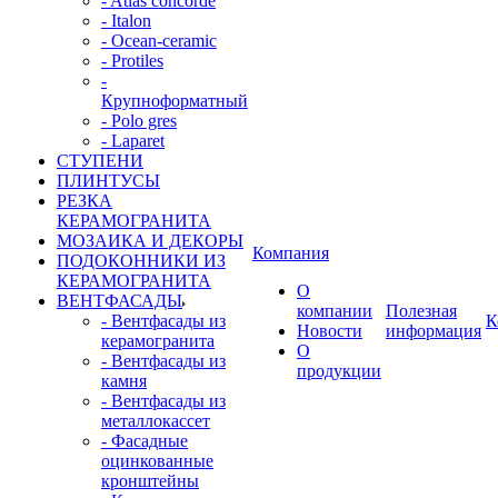
- Atlas concorde
- Italon
- Ocean-ceramic
- Protiles
-
Крупноформатный
- Polo gres
- Laparet
СТУПЕНИ
ПЛИНТУСЫ
РЕЗКА
КЕРАМОГРАНИТА
МОЗАИКА И ДЕКОРЫ
Компания
ПОДОКОННИКИ ИЗ
КЕРАМОГРАНИТА
О
ВЕНТФАСАДЫ
компании
Полезная
- Вентфасады из
К
Новости
информация
керамогранита
О
- Вентфасады из
продукции
камня
- Вентфасады из
металлокассет
- Фасадные
оцинкованные
кронштейны