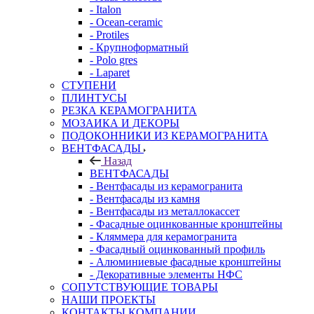
- Italon
- Ocean-ceramic
- Protiles
- Крупноформатный
- Polo gres
- Laparet
СТУПЕНИ
ПЛИНТУСЫ
РЕЗКА КЕРАМОГРАНИТА
МОЗАИКА И ДЕКОРЫ
ПОДОКОННИКИ ИЗ КЕРАМОГРАНИТА
ВЕНТФАСАДЫ
Назад
ВЕНТФАСАДЫ
- Вентфасады из керамогранита
- Вентфасады из камня
- Вентфасады из металлокассет
- Фасадные оцинкованные кронштейны
- Кляммера для керамогранита
- Фасадный оцинкованный профиль
- Алюминиевые фасадные кронштейны
- Декоративные элементы НФС
СОПУТСТВУЮЩИЕ ТОВАРЫ
НАШИ ПРОЕКТЫ
КОНТАКТЫ КОМПАНИИ