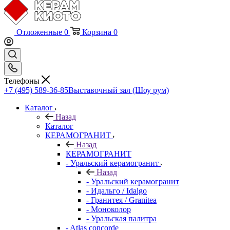
Отложенные
0
Корзина
0
Телефоны
+7 (495) 589-36-85
Выставочный зал (Шоу рум)
Каталог
Назад
Каталог
КЕРАМОГРАНИТ
Назад
КЕРАМОГРАНИТ
- Уральский керамогранит
Назад
- Уральский керамогранит
- Идальго / Idalgo
- Гранитея / Granitea
- Моноколор
- Уральская палитра
- Atlas concorde