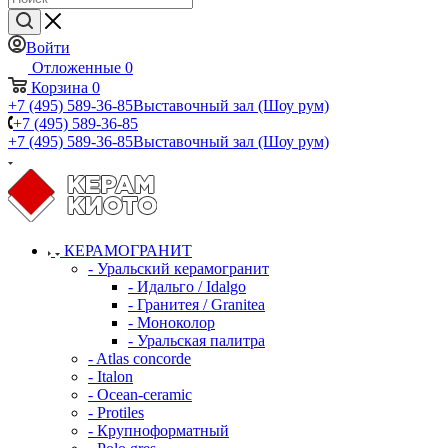
Войти
Отложенные
0
Корзина
0
+7 (495) 589-36-85
Выставочный зал (Шоу рум)
+7 (495) 589-36-85
+7 (495) 589-36-85
Выставочный зал (Шоу рум)
КЕРАМОГРАНИТ
- Уральский керамогранит
- Идальго / Idalgo
- Гранитея / Granitea
- Моноколор
- Уральская палитра
- Atlas concorde
- Italon
- Ocean-ceramic
- Protiles
- Крупноформатный