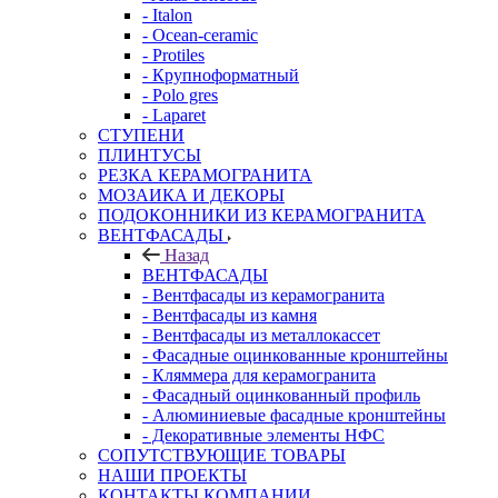
- Italon
- Ocean-ceramic
- Protiles
- Крупноформатный
- Polo gres
- Laparet
СТУПЕНИ
ПЛИНТУСЫ
РЕЗКА КЕРАМОГРАНИТА
МОЗАИКА И ДЕКОРЫ
ПОДОКОННИКИ ИЗ КЕРАМОГРАНИТА
ВЕНТФАСАДЫ
Назад
ВЕНТФАСАДЫ
- Вентфасады из керамогранита
- Вентфасады из камня
- Вентфасады из металлокассет
- Фасадные оцинкованные кронштейны
- Кляммера для керамогранита
- Фасадный оцинкованный профиль
- Алюминиевые фасадные кронштейны
- Декоративные элементы НФС
СОПУТСТВУЮЩИЕ ТОВАРЫ
НАШИ ПРОЕКТЫ
КОНТАКТЫ КОМПАНИИ