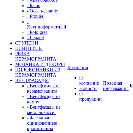
- Atlas concorde
- Italon
- Ocean-ceramic
- Protiles
-
Крупноформатный
- Polo gres
- Laparet
СТУПЕНИ
ПЛИНТУСЫ
РЕЗКА
КЕРАМОГРАНИТА
МОЗАИКА И ДЕКОРЫ
Компания
ПОДОКОННИКИ ИЗ
КЕРАМОГРАНИТА
О
ВЕНТФАСАДЫ
компании
Полезная
- Вентфасады из
К
Новости
информация
керамогранита
О
- Вентфасады из
продукции
камня
- Вентфасады из
металлокассет
- Фасадные
оцинкованные
кронштейны