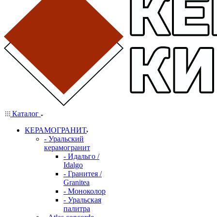
Каталог
КЕРАМОГРАНИТ
- Уральский
керамогранит
- Идальго /
Idalgo
- Гранитея /
Granitea
- Моноколор
- Уральская
палитра