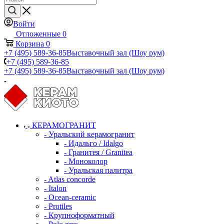
Войти
Отложенные
0
Корзина
0
+7 (495) 589-36-85
Выставочный зал (Шоу рум)
+7 (495) 589-36-85
+7 (495) 589-36-85
Выставочный зал (Шоу рум)
КЕРАМОГРАНИТ
- Уральский керамогранит
- Идальго / Idalgo
- Гранитея / Granitea
- Моноколор
- Уральская палитра
- Atlas concorde
- Italon
- Ocean-ceramic
- Protiles
- Крупноформатный