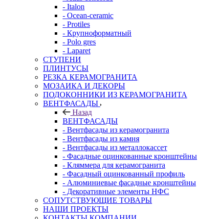
- Italon
- Ocean-ceramic
- Protiles
- Крупноформатный
- Polo gres
- Laparet
СТУПЕНИ
ПЛИНТУСЫ
РЕЗКА КЕРАМОГРАНИТА
МОЗАИКА И ДЕКОРЫ
ПОДОКОННИКИ ИЗ КЕРАМОГРАНИТА
ВЕНТФАСАДЫ
Назад
ВЕНТФАСАДЫ
- Вентфасады из керамогранита
- Вентфасады из камня
- Вентфасады из металлокассет
- Фасадные оцинкованные кронштейны
- Кляммера для керамогранита
- Фасадный оцинкованный профиль
- Алюминиевые фасадные кронштейны
- Декоративные элементы НФС
СОПУТСТВУЮЩИЕ ТОВАРЫ
НАШИ ПРОЕКТЫ
КОНТАКТЫ КОМПАНИИ