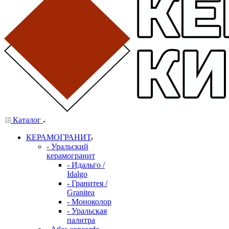
Каталог
КЕРАМОГРАНИТ
- Уральский
керамогранит
- Идальго /
Idalgo
- Гранитея /
Granitea
- Моноколор
- Уральская
палитра