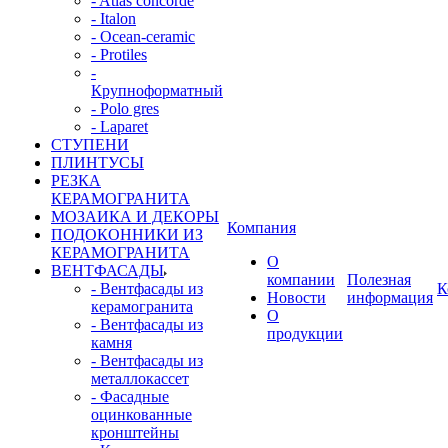
- Atlas concorde
- Italon
- Ocean-ceramic
- Protiles
-
Крупноформатный
- Polo gres
- Laparet
СТУПЕНИ
ПЛИНТУСЫ
РЕЗКА
КЕРАМОГРАНИТА
МОЗАИКА И ДЕКОРЫ
Компания
ПОДОКОННИКИ ИЗ
КЕРАМОГРАНИТА
О
ВЕНТФАСАДЫ
компании
Полезная
- Вентфасады из
К
Новости
информация
керамогранита
О
- Вентфасады из
продукции
камня
- Вентфасады из
металлокассет
- Фасадные
оцинкованные
кронштейны