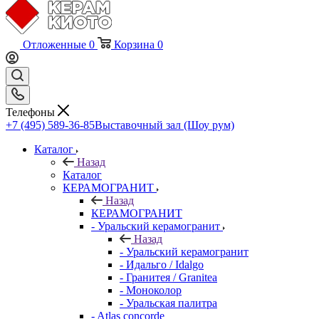
Отложенные
0
Корзина
0
Телефоны
+7 (495) 589-36-85
Выставочный зал (Шоу рум)
Каталог
Назад
Каталог
КЕРАМОГРАНИТ
Назад
КЕРАМОГРАНИТ
- Уральский керамогранит
Назад
- Уральский керамогранит
- Идальго / Idalgo
- Гранитея / Granitea
- Моноколор
- Уральская палитра
- Atlas concorde