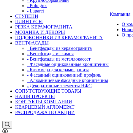
- Крупноформатный
- Polo gres
- Laparet
Компания
СТУПЕНИ
ПЛИНТУСЫ
О ко
РЕЗКА КЕРАМОГРАНИТА
Ново
МОЗАИКА И ДЕКОРЫ
О пр
ПОДОКОННИКИ ИЗ КЕРАМОГРАНИТА
ВЕНТФАСАДЫ
- Вентфасады из керамогранита
- Вентфасады из камня
- Вентфасады из металлокассет
- Фасадные оцинкованные кронштейны
- Кляммера для керамогранита
- Фасадный оцинкованный профиль
- Алюминиевые фасадные кронштейны
- Декоративные элементы НФС
СОПУТСТВУЮЩИЕ ТОВАРЫ
НАШИ ПРОЕКТЫ
КОНТАКТЫ КОМПАНИИ
КВАРЦЕВЫЙ АГЛОМЕРАТ
РАСПРОДАЖА ПО АКЦИИ