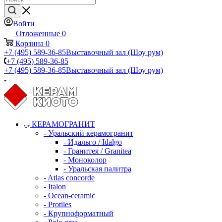
Войти
Отложенные
0
Корзина
0
+7 (495) 589-36-85
Выставочный зал (Шоу рум)
+7 (495) 589-36-85
+7 (495) 589-36-85
Выставочный зал (Шоу рум)
КЕРАМОГРАНИТ
- Уральский керамогранит
- Идальго / Idalgo
- Гранитея / Granitea
- Моноколор
- Уральская палитра
- Atlas concorde
- Italon
- Ocean-ceramic
- Protiles
- Крупноформатный