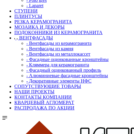
- Polo gres
- Laparet
СТУПЕНИ
ПЛИНТУСЫ
РЕЗКА КЕРАМОГРАНИТА
МОЗАИКА И ДЕКОРЫ
ПОДОКОННИКИ ИЗ КЕРАМОГРАНИТА
ВЕНТФАСАДЫ
- Вентфасады из керамогранита
- Вентфасады из камня
- Вентфасады из металлокассет
- Фасадные оцинкованные кронштейны
- Кляммера для керамогранита
- Фасадный оцинкованный профиль
- Алюминиевые фасадные кронштейны
- Декоративные элементы НФС
СОПУТСТВУЮЩИЕ ТОВАРЫ
НАШИ ПРОЕКТЫ
КОНТАКТЫ КОМПАНИИ
КВАРЦЕВЫЙ АГЛОМЕРАТ
РАСПРОДАЖА ПО АКЦИИ