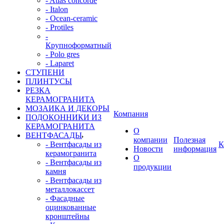
- Atlas concorde
- Italon
- Ocean-ceramic
- Protiles
-
Крупноформатный
- Polo gres
- Laparet
СТУПЕНИ
ПЛИНТУСЫ
РЕЗКА
КЕРАМОГРАНИТА
МОЗАИКА И ДЕКОРЫ
Компания
ПОДОКОННИКИ ИЗ
КЕРАМОГРАНИТА
О
ВЕНТФАСАДЫ
компании
Полезная
- Вентфасады из
К
Новости
информация
керамогранита
О
- Вентфасады из
продукции
камня
- Вентфасады из
металлокассет
- Фасадные
оцинкованные
кронштейны