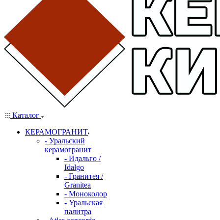
Каталог
КЕРАМОГРАНИТ
- Уральский
керамогранит
- Идальго /
Idalgo
- Гранитея /
Granitea
- Моноколор
- Уральская
палитра