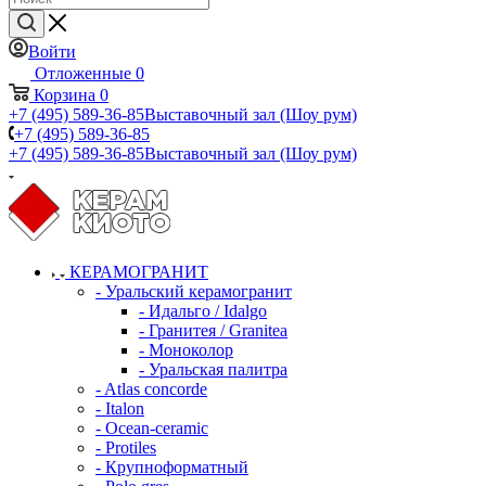
Войти
Отложенные
0
Корзина
0
+7 (495) 589-36-85
Выставочный зал (Шоу рум)
+7 (495) 589-36-85
+7 (495) 589-36-85
Выставочный зал (Шоу рум)
КЕРАМОГРАНИТ
- Уральский керамогранит
- Идальго / Idalgo
- Гранитея / Granitea
- Моноколор
- Уральская палитра
- Atlas concorde
- Italon
- Ocean-ceramic
- Protiles
- Крупноформатный