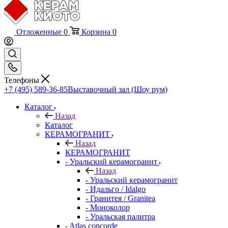
Отложенные
0
Корзина
0
Телефоны
+7 (495) 589-36-85
Выставочный зал (Шоу рум)
Каталог
Назад
Каталог
КЕРАМОГРАНИТ
Назад
КЕРАМОГРАНИТ
- Уральский керамогранит
Назад
- Уральский керамогранит
- Идальго / Idalgo
- Гранитея / Granitea
- Моноколор
- Уральская палитра
- Atlas concorde