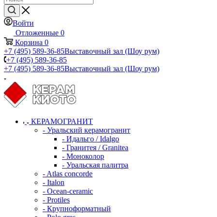
Войти
Отложенные
0
Корзина
0
+7 (495) 589-36-85
Выставочный зал (Шоу рум)
+7 (495) 589-36-85
+7 (495) 589-36-85
Выставочный зал (Шоу рум)
КЕРАМОГРАНИТ
- Уральский керамогранит
- Идальго / Idalgo
- Гранитея / Granitea
- Моноколор
- Уральская палитра
- Atlas concorde
- Italon
- Ocean-ceramic
- Protiles
- Крупноформатный