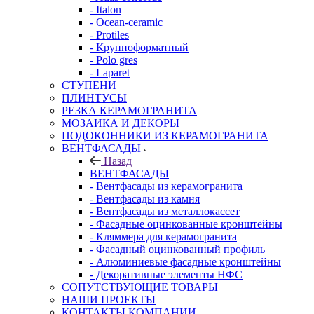
- Italon
- Ocean-ceramic
- Protiles
- Крупноформатный
- Polo gres
- Laparet
СТУПЕНИ
ПЛИНТУСЫ
РЕЗКА КЕРАМОГРАНИТА
МОЗАИКА И ДЕКОРЫ
ПОДОКОННИКИ ИЗ КЕРАМОГРАНИТА
ВЕНТФАСАДЫ
Назад
ВЕНТФАСАДЫ
- Вентфасады из керамогранита
- Вентфасады из камня
- Вентфасады из металлокассет
- Фасадные оцинкованные кронштейны
- Кляммера для керамогранита
- Фасадный оцинкованный профиль
- Алюминиевые фасадные кронштейны
- Декоративные элементы НФС
СОПУТСТВУЮЩИЕ ТОВАРЫ
НАШИ ПРОЕКТЫ
КОНТАКТЫ КОМПАНИИ