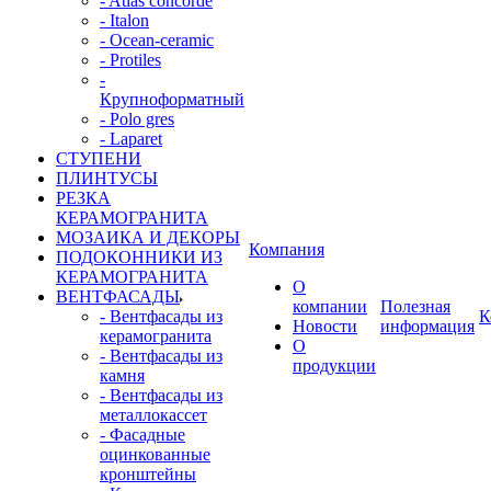
- Atlas concorde
- Italon
- Ocean-ceramic
- Protiles
-
Крупноформатный
- Polo gres
- Laparet
СТУПЕНИ
ПЛИНТУСЫ
РЕЗКА
КЕРАМОГРАНИТА
МОЗАИКА И ДЕКОРЫ
Компания
ПОДОКОННИКИ ИЗ
КЕРАМОГРАНИТА
О
ВЕНТФАСАДЫ
компании
Полезная
- Вентфасады из
К
Новости
информация
керамогранита
О
- Вентфасады из
продукции
камня
- Вентфасады из
металлокассет
- Фасадные
оцинкованные
кронштейны