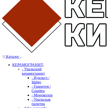
Каталог
КЕРАМОГРАНИТ
- Уральский
керамогранит
- Идальго /
Idalgo
- Гранитея /
Granitea
- Моноколор
- Уральская
палитра