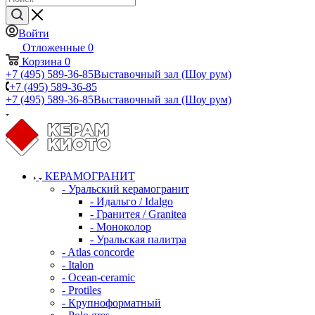
Войти
Отложенные
0
Корзина
0
+7 (495) 589-36-85
Выставочный зал (Шоу рум)
+7 (495) 589-36-85
+7 (495) 589-36-85
Выставочный зал (Шоу рум)
КЕРАМОГРАНИТ
- Уральский керамогранит
- Идальго / Idalgo
- Гранитея / Granitea
- Моноколор
- Уральская палитра
- Atlas concorde
- Italon
- Ocean-ceramic
- Protiles
- Крупноформатный