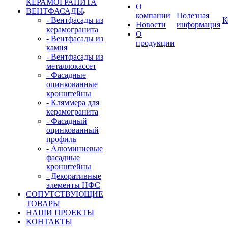
КЕРАМОГРАНИТА
О
ВЕНТФАСАДЫ
компании
Полезная
- Вентфасады из
К
Новости
информация
керамогранита
О
- Вентфасады из
продукции
камня
- Вентфасады из
металлокассет
- Фасадные
оцинкованные
кронштейны
- Кляммера для
керамогранита
- Фасадный
оцинкованный
профиль
- Алюминиевые
фасадные
кронштейны
- Декоративные
элементы НФС
СОПУТСТВУЮЩИЕ
ТОВАРЫ
НАШИ ПРОЕКТЫ
КОНТАКТЫ