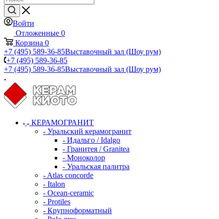
Войти
Отложенные
0
Корзина
0
+7 (495) 589-36-85
Выставочный зал (Шоу рум)
+7 (495) 589-36-85
+7 (495) 589-36-85
Выставочный зал (Шоу рум)
КЕРАМОГРАНИТ
- Уральский керамогранит
- Идальго / Idalgo
- Гранитея / Granitea
- Моноколор
- Уральская палитра
- Atlas concorde
- Italon
- Ocean-ceramic
- Protiles
- Крупноформатный