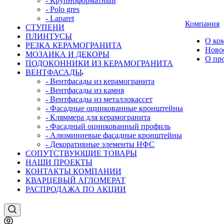
- Крупноформатный
- Polo gres
- Laparet
Компания
СТУПЕНИ
ПЛИНТУСЫ
О ко
РЕЗКА КЕРАМОГРАНИТА
Ново
МОЗАИКА И ДЕКОРЫ
О пр
ПОДОКОННИКИ ИЗ КЕРАМОГРАНИТА
ВЕНТФАСАДЫ
- Вентфасады из керамогранита
- Вентфасады из камня
- Вентфасады из металлокассет
- Фасадные оцинкованные кронштейны
- Кляммера для керамогранита
- Фасадный оцинкованный профиль
- Алюминиевые фасадные кронштейны
- Декоративные элементы НФС
СОПУТСТВУЮЩИЕ ТОВАРЫ
НАШИ ПРОЕКТЫ
КОНТАКТЫ КОМПАНИИ
КВАРЦЕВЫЙ АГЛОМЕРАТ
РАСПРОДАЖА ПО АКЦИИ