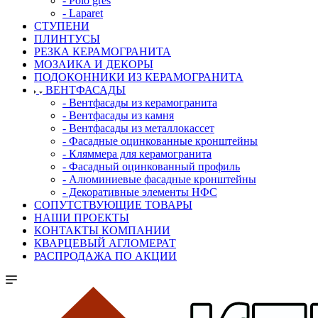
- Polo gres
- Laparet
СТУПЕНИ
ПЛИНТУСЫ
РЕЗКА КЕРАМОГРАНИТА
МОЗАИКА И ДЕКОРЫ
ПОДОКОННИКИ ИЗ КЕРАМОГРАНИТА
ВЕНТФАСАДЫ
- Вентфасады из керамогранита
- Вентфасады из камня
- Вентфасады из металлокассет
- Фасадные оцинкованные кронштейны
- Кляммера для керамогранита
- Фасадный оцинкованный профиль
- Алюминиевые фасадные кронштейны
- Декоративные элементы НФС
СОПУТСТВУЮЩИЕ ТОВАРЫ
НАШИ ПРОЕКТЫ
КОНТАКТЫ КОМПАНИИ
КВАРЦЕВЫЙ АГЛОМЕРАТ
РАСПРОДАЖА ПО АКЦИИ