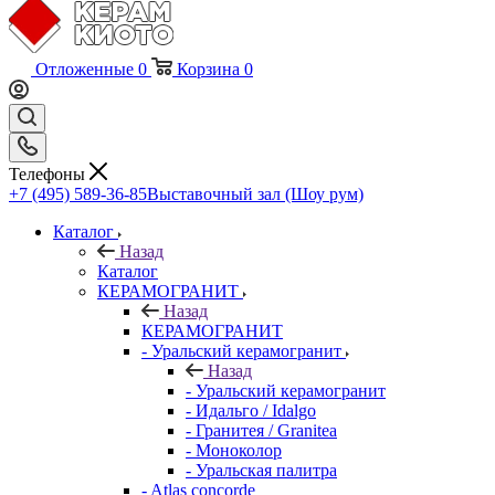
Отложенные
0
Корзина
0
Телефоны
+7 (495) 589-36-85
Выставочный зал (Шоу рум)
Каталог
Назад
Каталог
КЕРАМОГРАНИТ
Назад
КЕРАМОГРАНИТ
- Уральский керамогранит
Назад
- Уральский керамогранит
- Идальго / Idalgo
- Гранитея / Granitea
- Моноколор
- Уральская палитра
- Atlas concorde