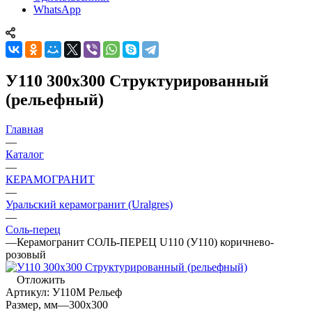
WhatsApp
У110 300х300 Структурированный
(рельефный)
Главная
—
Каталог
—
КЕРАМОГРАНИТ
—
Уральский керамогранит (Uralgres)
—
Соль-перец
—
Керамогранит СОЛЬ-ПЕРЕЦ U110 (У110) коричнево-
розовый
Отложить
Артикул:
У110М Рельеф
Размер, мм
—
300x300