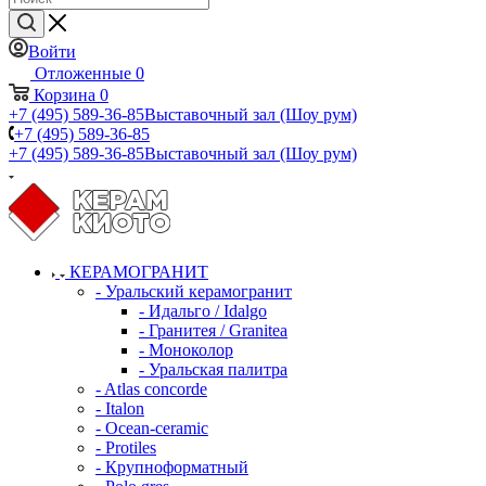
Войти
Отложенные
0
Корзина
0
+7 (495) 589-36-85
Выставочный зал (Шоу рум)
+7 (495) 589-36-85
+7 (495) 589-36-85
Выставочный зал (Шоу рум)
КЕРАМОГРАНИТ
- Уральский керамогранит
- Идальго / Idalgo
- Гранитея / Granitea
- Моноколор
- Уральская палитра
- Atlas concorde
- Italon
- Ocean-ceramic
- Protiles
- Крупноформатный