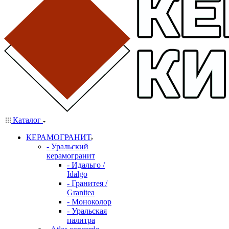
Каталог
КЕРАМОГРАНИТ
- Уральский
керамогранит
- Идальго /
Idalgo
- Гранитея /
Granitea
- Моноколор
- Уральская
палитра