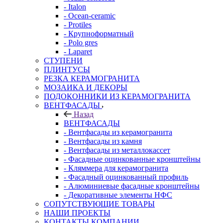
- Italon
- Ocean-ceramic
- Protiles
- Крупноформатный
- Polo gres
- Laparet
СТУПЕНИ
ПЛИНТУСЫ
РЕЗКА КЕРАМОГРАНИТА
МОЗАИКА И ДЕКОРЫ
ПОДОКОННИКИ ИЗ КЕРАМОГРАНИТА
ВЕНТФАСАДЫ
Назад
ВЕНТФАСАДЫ
- Вентфасады из керамогранита
- Вентфасады из камня
- Вентфасады из металлокассет
- Фасадные оцинкованные кронштейны
- Кляммера для керамогранита
- Фасадный оцинкованный профиль
- Алюминиевые фасадные кронштейны
- Декоративные элементы НФС
СОПУТСТВУЮЩИЕ ТОВАРЫ
НАШИ ПРОЕКТЫ
КОНТАКТЫ КОМПАНИИ