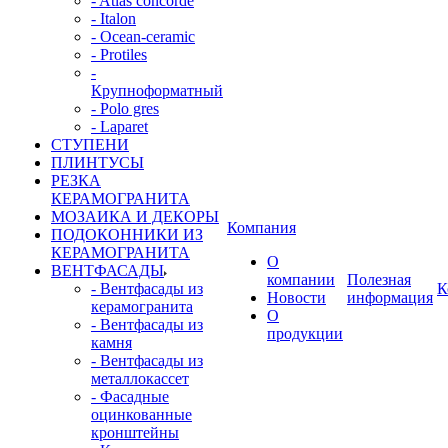
- Atlas concorde
- Italon
- Ocean-ceramic
- Protiles
-
Крупноформатный
- Polo gres
- Laparet
СТУПЕНИ
ПЛИНТУСЫ
РЕЗКА
КЕРАМОГРАНИТА
МОЗАИКА И ДЕКОРЫ
Компания
ПОДОКОННИКИ ИЗ
КЕРАМОГРАНИТА
О
ВЕНТФАСАДЫ
компании
Полезная
- Вентфасады из
К
Новости
информация
керамогранита
О
- Вентфасады из
продукции
камня
- Вентфасады из
металлокассет
- Фасадные
оцинкованные
кронштейны