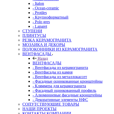
- Italon
- Ocean-ceramic
- Protiles
- Крупноформатный
- Polo gres
- Laparet
СТУПЕНИ
ПЛИНТУСЫ
РЕЗКА КЕРАМОГРАНИТА
МОЗАИКА И ДЕКОРЫ
ПОДОКОННИКИ ИЗ КЕРАМОГРАНИТА
ВЕНТФАСАДЫ
Назад
ВЕНТФАСАДЫ
- Вентфасады из керамогранита
- Вентфасады из камня
- Вентфасады из металлокассет
- Фасадные оцинкованные кронштейны
- Кляммера для керамогранита
- Фасадный оцинкованный профиль
- Алюминиевые фасадные кронштейны
- Декоративные элементы НФС
СОПУТСТВУЮЩИЕ ТОВАРЫ
НАШИ ПРОЕКТЫ
КОНТАКТЫ КОМПАНИИ