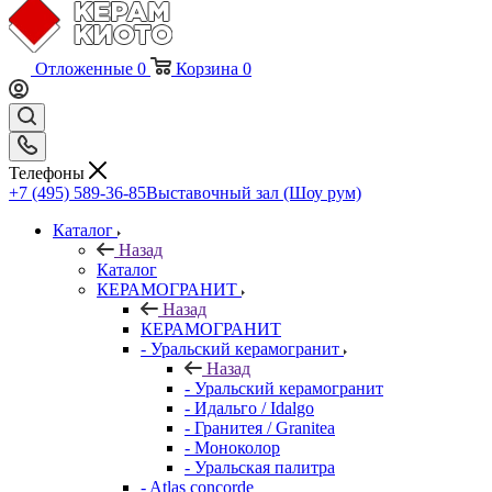
Отложенные
0
Корзина
0
Телефоны
+7 (495) 589-36-85
Выставочный зал (Шоу рум)
Каталог
Назад
Каталог
КЕРАМОГРАНИТ
Назад
КЕРАМОГРАНИТ
- Уральский керамогранит
Назад
- Уральский керамогранит
- Идальго / Idalgo
- Гранитея / Granitea
- Моноколор
- Уральская палитра
- Atlas concorde