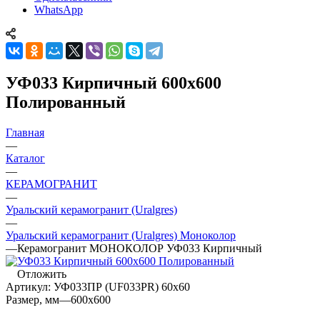
WhatsApp
УФ033 Кирпичный 600x600
Полированный
Главная
—
Каталог
—
КЕРАМОГРАНИТ
—
Уральский керамогранит (Uralgres)
—
Уральский керамогранит (Uralgres) Моноколор
—
Керамогранит МОНОКОЛОР УФ033 Кирпичный
Отложить
Артикул:
УФ033ПР (UF033PR) 60х60
Размер, мм
—
600x600