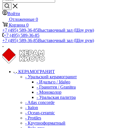
Войти
Отложенные
0
Корзина
0
+7 (495) 589-36-85
Выставочный зал (Шоу рум)
+7 (495) 589-36-85
+7 (495) 589-36-85
Выставочный зал (Шоу рум)
КЕРАМОГРАНИТ
- Уральский керамогранит
- Идальго / Idalgo
- Гранитея / Granitea
- Моноколор
- Уральская палитра
- Atlas concorde
- Italon
- Ocean-ceramic
- Protiles
- Крупноформатный