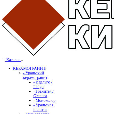
Каталог
КЕРАМОГРАНИТ
- Уральский
керамогранит
- Идальго /
Idalgo
- Гранитея /
Granitea
- Моноколор
- Уральская
палитра