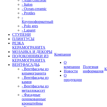
- Atlas concorde
- Italon
- Ocean-ceramic
- Protiles
-
Крупноформатный
- Polo gres
- Laparet
СТУПЕНИ
ПЛИНТУСЫ
РЕЗКА
КЕРАМОГРАНИТА
МОЗАИКА И ДЕКОРЫ
Компания
ПОДОКОННИКИ ИЗ
КЕРАМОГРАНИТА
О
ВЕНТФАСАДЫ
компании
Полезная
- Вентфасады из
К
Новости
информация
керамогранита
О
- Вентфасады из
продукции
камня
- Вентфасады из
металлокассет
- Фасадные
оцинкованные
кронштейны