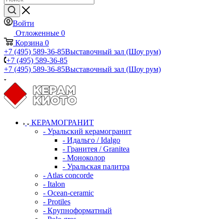
Войти
Отложенные
0
Корзина
0
+7 (495) 589-36-85
Выставочный зал (Шоу рум)
+7 (495) 589-36-85
+7 (495) 589-36-85
Выставочный зал (Шоу рум)
КЕРАМОГРАНИТ
- Уральский керамогранит
- Идальго / Idalgo
- Гранитея / Granitea
- Моноколор
- Уральская палитра
- Atlas concorde
- Italon
- Ocean-ceramic
- Protiles
- Крупноформатный