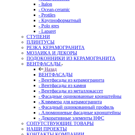
- Italon
- Ocean-ceramic
- Protiles
- Крупноформатный
- Polo gres
- Laparet
СТУПЕНИ
ПЛИНТУСЫ
РЕЗКА КЕРАМОГРАНИТА
МОЗАИКА И ДЕКОРЫ
ПОДОКОННИКИ ИЗ КЕРАМОГРАНИТА
ВЕНТФАСАДЫ
Назад
ВЕНТФАСАДЫ
- Вентфасады из керамогранита
- Вентфасады из камня
- Вентфасады из металлокассет
- Фасадные оцинкованные кронштейны
- Кляммера для керамогранита
- Фасадный оцинкованный профиль
- Алюминиевые фасадные кронштейны
- Декоративные элементы НФС
СОПУТСТВУЮЩИЕ ТОВАРЫ
НАШИ ПРОЕКТЫ
КОНТАКТЫ КОМПАНИИ