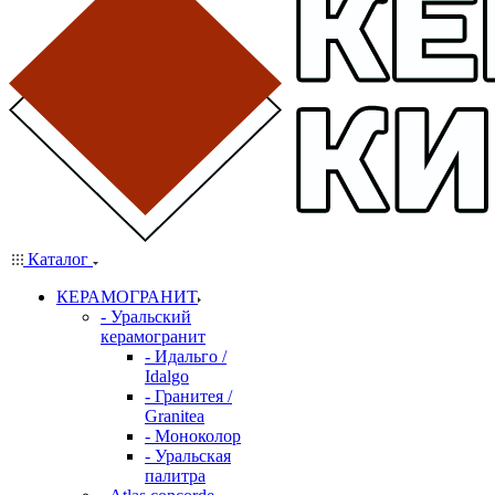
Каталог
КЕРАМОГРАНИТ
- Уральский
керамогранит
- Идальго /
Idalgo
- Гранитея /
Granitea
- Моноколор
- Уральская
палитра