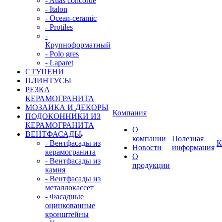
- Atlas concorde
- Italon
- Ocean-ceramic
- Protiles
-
Крупноформатный
- Polo gres
- Laparet
СТУПЕНИ
ПЛИНТУСЫ
РЕЗКА
КЕРАМОГРАНИТА
МОЗАИКА И ДЕКОРЫ
Компания
ПОДОКОННИКИ ИЗ
КЕРАМОГРАНИТА
О
ВЕНТФАСАДЫ
компании
Полезная
- Вентфасады из
К
Новости
информация
керамогранита
О
- Вентфасады из
продукции
камня
- Вентфасады из
металлокассет
- Фасадные
оцинкованные
кронштейны