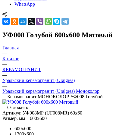
WhatsApp
УФ008 Голубой 600x600 Матовый
Главная
—
Каталог
—
КЕРАМОГРАНИТ
—
Уральский керамогранит (Uralgres)
—
Уральский керамогранит (Uralgres) Моноколор
—
Керамогранит МОНОКОЛОР УФ008 Голубой
Отложить
Артикул:
УФ008МР (UF008MR) 60х60
Размер, мм
—
600x600
600x600
1200x600