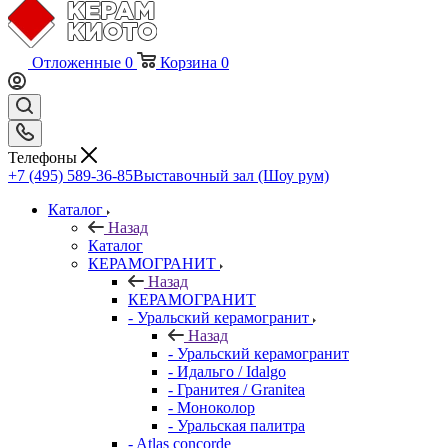
Отложенные
0
Корзина
0
Телефоны
+7 (495) 589-36-85
Выставочный зал (Шоу рум)
Каталог
Назад
Каталог
КЕРАМОГРАНИТ
Назад
КЕРАМОГРАНИТ
- Уральский керамогранит
Назад
- Уральский керамогранит
- Идальго / Idalgo
- Гранитея / Granitea
- Моноколор
- Уральская палитра
- Atlas concorde