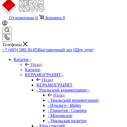
Отложенные
0
Корзина
0
Телефоны
+7 (495) 589-36-85
Выставочный зал (Шоу рум)
Каталог
Назад
Каталог
КЕРАМОГРАНИТ
Назад
КЕРАМОГРАНИТ
- Уральский керамогранит
Назад
- Уральский керамогранит
- Идальго / Idalgo
- Гранитея / Granitea
- Моноколор
- Уральская палитра
- Atlas concorde