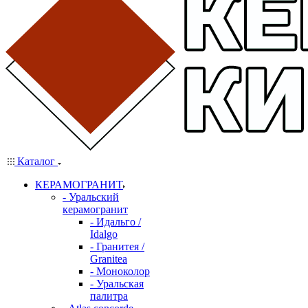
Каталог
КЕРАМОГРАНИТ
- Уральский
керамогранит
- Идальго /
Idalgo
- Гранитея /
Granitea
- Моноколор
- Уральская
палитра