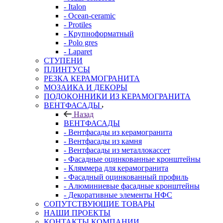
- Italon
- Ocean-ceramic
- Protiles
- Крупноформатный
- Polo gres
- Laparet
СТУПЕНИ
ПЛИНТУСЫ
РЕЗКА КЕРАМОГРАНИТА
МОЗАИКА И ДЕКОРЫ
ПОДОКОННИКИ ИЗ КЕРАМОГРАНИТА
ВЕНТФАСАДЫ
Назад
ВЕНТФАСАДЫ
- Вентфасады из керамогранита
- Вентфасады из камня
- Вентфасады из металлокассет
- Фасадные оцинкованные кронштейны
- Кляммера для керамогранита
- Фасадный оцинкованный профиль
- Алюминиевые фасадные кронштейны
- Декоративные элементы НФС
СОПУТСТВУЮЩИЕ ТОВАРЫ
НАШИ ПРОЕКТЫ
КОНТАКТЫ КОМПАНИИ