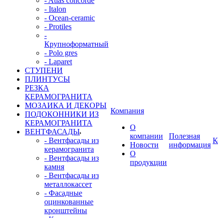
- Atlas concorde
- Italon
- Ocean-ceramic
- Protiles
-
Крупноформатный
- Polo gres
- Laparet
СТУПЕНИ
ПЛИНТУСЫ
РЕЗКА
КЕРАМОГРАНИТА
МОЗАИКА И ДЕКОРЫ
Компания
ПОДОКОННИКИ ИЗ
КЕРАМОГРАНИТА
О
ВЕНТФАСАДЫ
компании
Полезная
- Вентфасады из
К
Новости
информация
керамогранита
О
- Вентфасады из
продукции
камня
- Вентфасады из
металлокассет
- Фасадные
оцинкованные
кронштейны