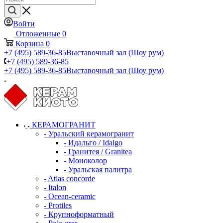
Войти
Отложенные
0
Корзина
0
+7 (495) 589-36-85
Выставочный зал (Шоу рум)
+7 (495) 589-36-85
+7 (495) 589-36-85
Выставочный зал (Шоу рум)
КЕРАМОГРАНИТ
- Уральский керамогранит
- Идальго / Idalgo
- Гранитея / Granitea
- Моноколор
- Уральская палитра
- Atlas concorde
- Italon
- Ocean-ceramic
- Protiles
- Крупноформатный