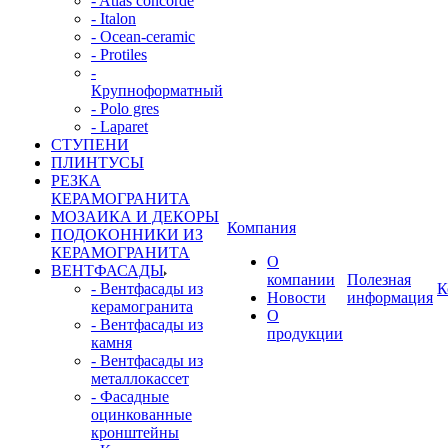
- Atlas concorde
- Italon
- Ocean-ceramic
- Protiles
-
Крупноформатный
- Polo gres
- Laparet
СТУПЕНИ
ПЛИНТУСЫ
РЕЗКА
КЕРАМОГРАНИТА
МОЗАИКА И ДЕКОРЫ
Компания
ПОДОКОННИКИ ИЗ
КЕРАМОГРАНИТА
О
ВЕНТФАСАДЫ
компании
Полезная
- Вентфасады из
К
Новости
информация
керамогранита
О
- Вентфасады из
продукции
камня
- Вентфасады из
металлокассет
- Фасадные
оцинкованные
кронштейны