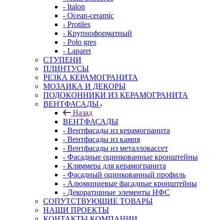
- Italon
- Ocean-ceramic
- Protiles
- Крупноформатный
- Polo gres
- Laparet
СТУПЕНИ
ПЛИНТУСЫ
РЕЗКА КЕРАМОГРАНИТА
МОЗАИКА И ДЕКОРЫ
ПОДОКОННИКИ ИЗ КЕРАМОГРАНИТА
ВЕНТФАСАДЫ
Назад
ВЕНТФАСАДЫ
- Вентфасады из керамогранита
- Вентфасады из камня
- Вентфасады из металлокассет
- Фасадные оцинкованные кронштейны
- Кляммера для керамогранита
- Фасадный оцинкованный профиль
- Алюминиевые фасадные кронштейны
- Декоративные элементы НФС
СОПУТСТВУЮЩИЕ ТОВАРЫ
НАШИ ПРОЕКТЫ
КОНТАКТЫ КОМПАНИИ