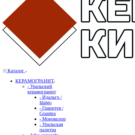
Каталог
КЕРАМОГРАНИТ
- Уральский
керамогранит
- Идальго /
Idalgo
- Гранитея /
Granitea
- Моноколор
- Уральская
палитра