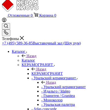
Отложенные
0
Корзина
0
Телефоны
+7 (495) 589-36-85
Выставочный зал (Шоу рум)
Каталог
Назад
Каталог
КЕРАМОГРАНИТ
Назад
КЕРАМОГРАНИТ
- Уральский керамогранит
Назад
- Уральский керамогранит
- Идальго / Idalgo
- Гранитея / Granitea
- Моноколор
- Уральская палитра
- Atlas concorde