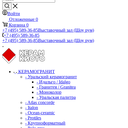
Войти
Отложенные
0
Корзина
0
+7 (495) 589-36-85
Выставочный зал (Шоу рум)
+7 (495) 589-36-85
+7 (495) 589-36-85
Выставочный зал (Шоу рум)
КЕРАМОГРАНИТ
- Уральский керамогранит
- Идальго / Idalgo
- Гранитея / Granitea
- Моноколор
- Уральская палитра
- Atlas concorde
- Italon
- Ocean-ceramic
- Protiles
- Крупноформатный