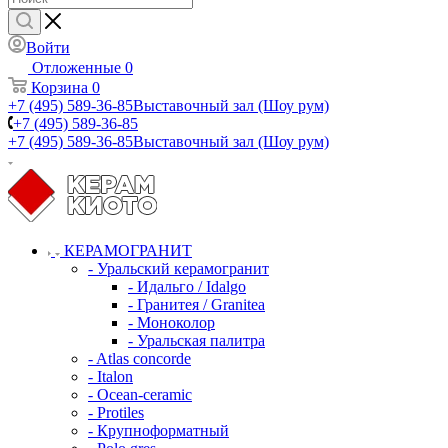
Войти
Отложенные
0
Корзина
0
+7 (495) 589-36-85
Выставочный зал (Шоу рум)
+7 (495) 589-36-85
+7 (495) 589-36-85
Выставочный зал (Шоу рум)
КЕРАМОГРАНИТ
- Уральский керамогранит
- Идальго / Idalgo
- Гранитея / Granitea
- Моноколор
- Уральская палитра
- Atlas concorde
- Italon
- Ocean-ceramic
- Protiles
- Крупноформатный