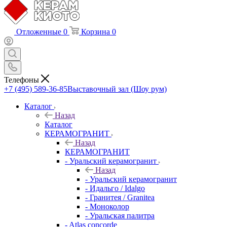
Отложенные
0
Корзина
0
Телефоны
+7 (495) 589-36-85
Выставочный зал (Шоу рум)
Каталог
Назад
Каталог
КЕРАМОГРАНИТ
Назад
КЕРАМОГРАНИТ
- Уральский керамогранит
Назад
- Уральский керамогранит
- Идальго / Idalgo
- Гранитея / Granitea
- Моноколор
- Уральская палитра
- Atlas concorde