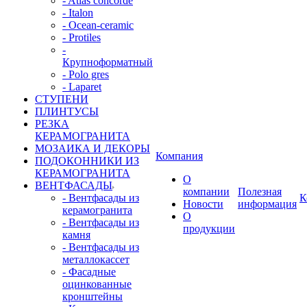
- Atlas concorde
- Italon
- Ocean-ceramic
- Protiles
-
Крупноформатный
- Polo gres
- Laparet
СТУПЕНИ
ПЛИНТУСЫ
РЕЗКА
КЕРАМОГРАНИТА
МОЗАИКА И ДЕКОРЫ
Компания
ПОДОКОННИКИ ИЗ
КЕРАМОГРАНИТА
О
ВЕНТФАСАДЫ
компании
Полезная
- Вентфасады из
К
Новости
информация
керамогранита
О
- Вентфасады из
продукции
камня
- Вентфасады из
металлокассет
- Фасадные
оцинкованные
кронштейны