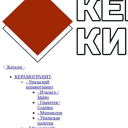
Каталог
КЕРАМОГРАНИТ
- Уральский
керамогранит
- Идальго /
Idalgo
- Гранитея /
Granitea
- Моноколор
- Уральская
палитра