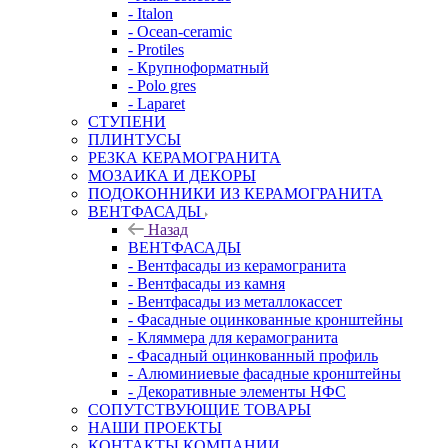
- Italon
- Ocean-ceramic
- Protiles
- Крупноформатный
- Polo gres
- Laparet
СТУПЕНИ
ПЛИНТУСЫ
РЕЗКА КЕРАМОГРАНИТА
МОЗАИКА И ДЕКОРЫ
ПОДОКОННИКИ ИЗ КЕРАМОГРАНИТА
ВЕНТФАСАДЫ
Назад
ВЕНТФАСАДЫ
- Вентфасады из керамогранита
- Вентфасады из камня
- Вентфасады из металлокассет
- Фасадные оцинкованные кронштейны
- Кляммера для керамогранита
- Фасадный оцинкованный профиль
- Алюминиевые фасадные кронштейны
- Декоративные элементы НФС
СОПУТСТВУЮЩИЕ ТОВАРЫ
НАШИ ПРОЕКТЫ
КОНТАКТЫ КОМПАНИИ