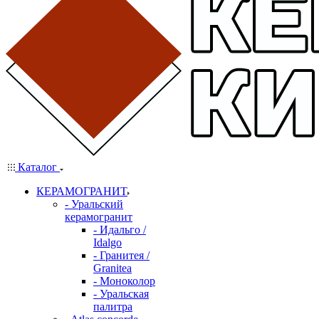
Каталог
КЕРАМОГРАНИТ
- Уральский
керамогранит
- Идальго /
Idalgo
- Гранитея /
Granitea
- Моноколор
- Уральская
палитра