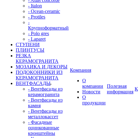
- Atlas concorde
- Italon
- Ocean-ceramic
- Protiles
-
Крупноформатный
- Polo gres
- Laparet
СТУПЕНИ
ПЛИНТУСЫ
РЕЗКА
КЕРАМОГРАНИТА
МОЗАИКА И ДЕКОРЫ
Компания
ПОДОКОННИКИ ИЗ
КЕРАМОГРАНИТА
О
ВЕНТФАСАДЫ
компании
Полезная
- Вентфасады из
К
Новости
информация
керамогранита
О
- Вентфасады из
продукции
камня
- Вентфасады из
металлокассет
- Фасадные
оцинкованные
кронштейны