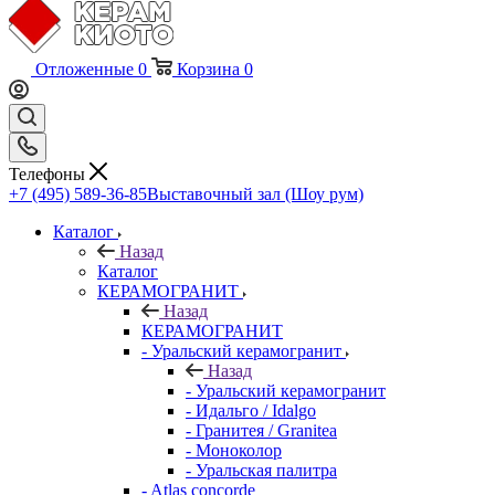
Отложенные
0
Корзина
0
Телефоны
+7 (495) 589-36-85
Выставочный зал (Шоу рум)
Каталог
Назад
Каталог
КЕРАМОГРАНИТ
Назад
КЕРАМОГРАНИТ
- Уральский керамогранит
Назад
- Уральский керамогранит
- Идальго / Idalgo
- Гранитея / Granitea
- Моноколор
- Уральская палитра
- Atlas concorde