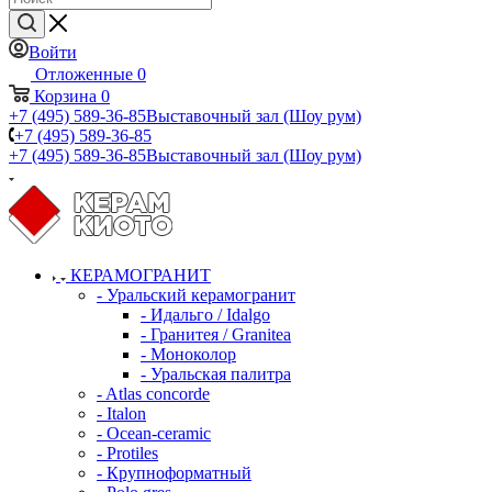
Войти
Отложенные
0
Корзина
0
+7 (495) 589-36-85
Выставочный зал (Шоу рум)
+7 (495) 589-36-85
+7 (495) 589-36-85
Выставочный зал (Шоу рум)
КЕРАМОГРАНИТ
- Уральский керамогранит
- Идальго / Idalgo
- Гранитея / Granitea
- Моноколор
- Уральская палитра
- Atlas concorde
- Italon
- Ocean-ceramic
- Protiles
- Крупноформатный