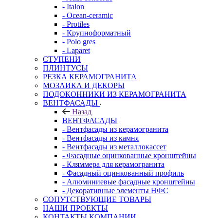
- Italon
- Ocean-ceramic
- Protiles
- Крупноформатный
- Polo gres
- Laparet
СТУПЕНИ
ПЛИНТУСЫ
РЕЗКА КЕРАМОГРАНИТА
МОЗАИКА И ДЕКОРЫ
ПОДОКОННИКИ ИЗ КЕРАМОГРАНИТА
ВЕНТФАСАДЫ
Назад
ВЕНТФАСАДЫ
- Вентфасады из керамогранита
- Вентфасады из камня
- Вентфасады из металлокассет
- Фасадные оцинкованные кронштейны
- Кляммера для керамогранита
- Фасадный оцинкованный профиль
- Алюминиевые фасадные кронштейны
- Декоративные элементы НФС
СОПУТСТВУЮЩИЕ ТОВАРЫ
НАШИ ПРОЕКТЫ
КОНТАКТЫ КОМПАНИИ