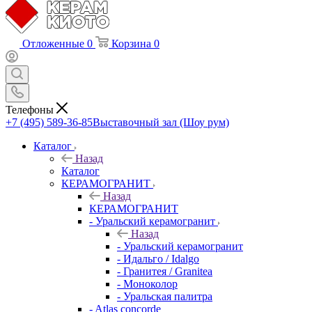
Отложенные
0
Корзина
0
Телефоны
+7 (495) 589-36-85
Выставочный зал (Шоу рум)
Каталог
Назад
Каталог
КЕРАМОГРАНИТ
Назад
КЕРАМОГРАНИТ
- Уральский керамогранит
Назад
- Уральский керамогранит
- Идальго / Idalgo
- Гранитея / Granitea
- Моноколор
- Уральская палитра
- Atlas concorde