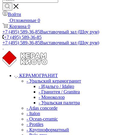
Войти
Отложенные
0
Корзина
0
+7 (495) 589-36-85
Выставочный зал (Шоу рум)
+7 (495) 589-36-85
+7 (495) 589-36-85
Выставочный зал (Шоу рум)
КЕРАМОГРАНИТ
- Уральский керамогранит
- Идальго / Idalgo
- Гранитея / Granitea
- Моноколор
- Уральская палитра
- Atlas concorde
- Italon
- Ocean-ceramic
- Protiles
- Крупноформатный