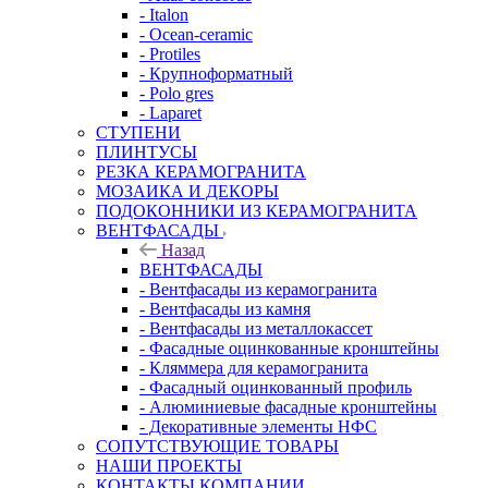
- Italon
- Ocean-ceramic
- Protiles
- Крупноформатный
- Polo gres
- Laparet
СТУПЕНИ
ПЛИНТУСЫ
РЕЗКА КЕРАМОГРАНИТА
МОЗАИКА И ДЕКОРЫ
ПОДОКОННИКИ ИЗ КЕРАМОГРАНИТА
ВЕНТФАСАДЫ
Назад
ВЕНТФАСАДЫ
- Вентфасады из керамогранита
- Вентфасады из камня
- Вентфасады из металлокассет
- Фасадные оцинкованные кронштейны
- Кляммера для керамогранита
- Фасадный оцинкованный профиль
- Алюминиевые фасадные кронштейны
- Декоративные элементы НФС
СОПУТСТВУЮЩИЕ ТОВАРЫ
НАШИ ПРОЕКТЫ
КОНТАКТЫ КОМПАНИИ