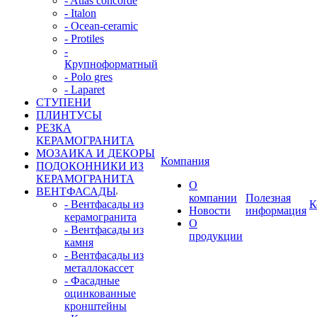
- Atlas concorde
- Italon
- Ocean-ceramic
- Protiles
-
Крупноформатный
- Polo gres
- Laparet
СТУПЕНИ
ПЛИНТУСЫ
РЕЗКА
КЕРАМОГРАНИТА
МОЗАИКА И ДЕКОРЫ
Компания
ПОДОКОННИКИ ИЗ
КЕРАМОГРАНИТА
О
ВЕНТФАСАДЫ
компании
Полезная
- Вентфасады из
К
Новости
информация
керамогранита
О
- Вентфасады из
продукции
камня
- Вентфасады из
металлокассет
- Фасадные
оцинкованные
кронштейны