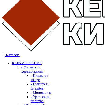
Каталог
КЕРАМОГРАНИТ
- Уральский
керамогранит
- Идальго /
Idalgo
- Гранитея /
Granitea
- Моноколор
- Уральская
палитра