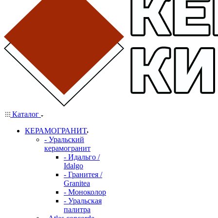
Каталог
КЕРАМОГРАНИТ
- Уральский
керамогранит
- Идальго /
Idalgo
- Гранитея /
Granitea
- Моноколор
- Уральская
палитра