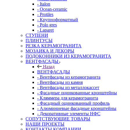
- Italon
- Ocean-ceramic
- Protiles
- Крупноформатный
- Polo gres
- Laparet
СТУПЕНИ
ПЛИНТУСЫ
РЕЗКА КЕРАМОГРАНИТА
МОЗАИКА И ДЕКОРЫ
ПОДОКОННИКИ ИЗ КЕРАМОГРАНИТА
ВЕНТФАСАДЫ
Назад
ВЕНТФАСАДЫ
- Вентфасады из керамогранита
- Вентфасады из камня
- Вентфасады из металлокассет
- Фасадные оцинкованные кронштейны
- Кляммера для керамогранита
- Фасадный оцинкованный профиль
- Алюминиевые фасадные кронштейны
- Декоративные элементы НФС
СОПУТСТВУЮЩИЕ ТОВАРЫ
НАШИ ПРОЕКТЫ
КОНТАКТЫ КОМПАНИИ