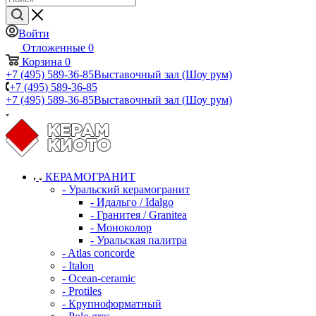
Войти
Отложенные
0
Корзина
0
+7 (495) 589-36-85
Выставочный зал (Шоу рум)
+7 (495) 589-36-85
+7 (495) 589-36-85
Выставочный зал (Шоу рум)
КЕРАМОГРАНИТ
- Уральский керамогранит
- Идальго / Idalgo
- Гранитея / Granitea
- Моноколор
- Уральская палитра
- Atlas concorde
- Italon
- Ocean-ceramic
- Protiles
- Крупноформатный