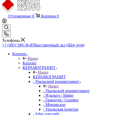
Отложенные
0
Корзина
0
Телефоны
+7 (495) 589-36-85
Выставочный зал (Шоу рум)
Каталог
Назад
Каталог
КЕРАМОГРАНИТ
Назад
КЕРАМОГРАНИТ
- Уральский керамогранит
Назад
- Уральский керамогранит
- Идальго / Idalgo
- Гранитея / Granitea
- Моноколор
- Уральская палитра
- Atlas concorde