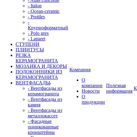
- Atlas concorde
- Italon
- Ocean-ceramic
- Protiles
-
Крупноформатный
- Polo gres
- Laparet
СТУПЕНИ
ПЛИНТУСЫ
РЕЗКА
КЕРАМОГРАНИТА
МОЗАИКА И ДЕКОРЫ
Компания
ПОДОКОННИКИ ИЗ
КЕРАМОГРАНИТА
О
ВЕНТФАСАДЫ
компании
Полезная
- Вентфасады из
К
Новости
информация
керамогранита
О
- Вентфасады из
продукции
камня
- Вентфасады из
металлокассет
- Фасадные
оцинкованные
кронштейны