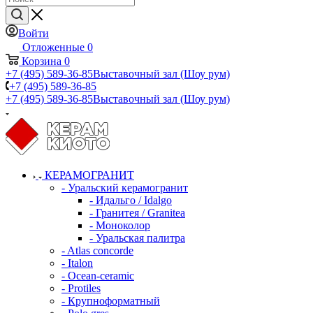
Войти
Отложенные
0
Корзина
0
+7 (495) 589-36-85
Выставочный зал (Шоу рум)
+7 (495) 589-36-85
+7 (495) 589-36-85
Выставочный зал (Шоу рум)
КЕРАМОГРАНИТ
- Уральский керамогранит
- Идальго / Idalgo
- Гранитея / Granitea
- Моноколор
- Уральская палитра
- Atlas concorde
- Italon
- Ocean-ceramic
- Protiles
- Крупноформатный