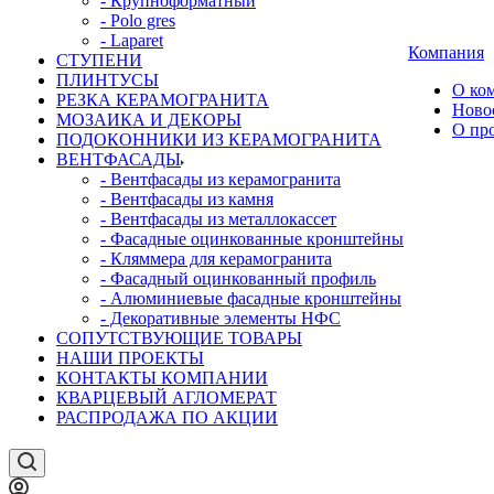
- Крупноформатный
- Polo gres
- Laparet
Компания
СТУПЕНИ
ПЛИНТУСЫ
О ко
РЕЗКА КЕРАМОГРАНИТА
Ново
МОЗАИКА И ДЕКОРЫ
О пр
ПОДОКОННИКИ ИЗ КЕРАМОГРАНИТА
ВЕНТФАСАДЫ
- Вентфасады из керамогранита
- Вентфасады из камня
- Вентфасады из металлокассет
- Фасадные оцинкованные кронштейны
- Кляммера для керамогранита
- Фасадный оцинкованный профиль
- Алюминиевые фасадные кронштейны
- Декоративные элементы НФС
СОПУТСТВУЮЩИЕ ТОВАРЫ
НАШИ ПРОЕКТЫ
КОНТАКТЫ КОМПАНИИ
КВАРЦЕВЫЙ АГЛОМЕРАТ
РАСПРОДАЖА ПО АКЦИИ