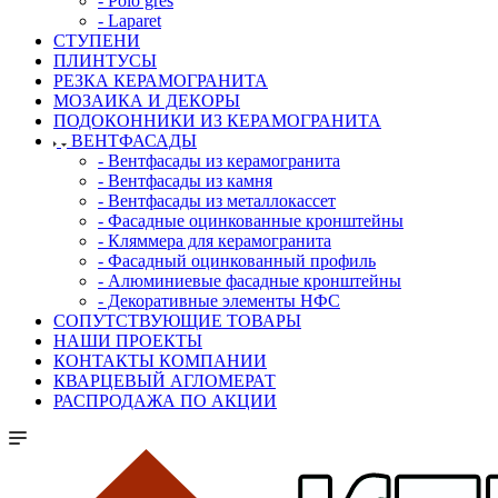
- Polo gres
- Laparet
СТУПЕНИ
ПЛИНТУСЫ
РЕЗКА КЕРАМОГРАНИТА
МОЗАИКА И ДЕКОРЫ
ПОДОКОННИКИ ИЗ КЕРАМОГРАНИТА
ВЕНТФАСАДЫ
- Вентфасады из керамогранита
- Вентфасады из камня
- Вентфасады из металлокассет
- Фасадные оцинкованные кронштейны
- Кляммера для керамогранита
- Фасадный оцинкованный профиль
- Алюминиевые фасадные кронштейны
- Декоративные элементы НФС
СОПУТСТВУЮЩИЕ ТОВАРЫ
НАШИ ПРОЕКТЫ
КОНТАКТЫ КОМПАНИИ
КВАРЦЕВЫЙ АГЛОМЕРАТ
РАСПРОДАЖА ПО АКЦИИ