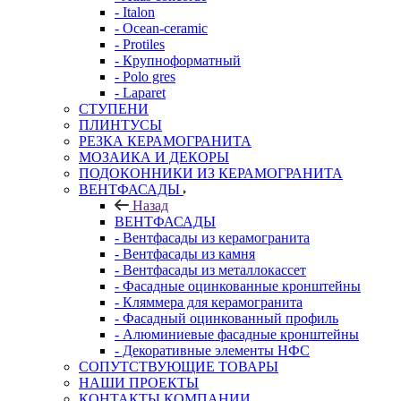
- Italon
- Ocean-ceramic
- Protiles
- Крупноформатный
- Polo gres
- Laparet
СТУПЕНИ
ПЛИНТУСЫ
РЕЗКА КЕРАМОГРАНИТА
МОЗАИКА И ДЕКОРЫ
ПОДОКОННИКИ ИЗ КЕРАМОГРАНИТА
ВЕНТФАСАДЫ
Назад
ВЕНТФАСАДЫ
- Вентфасады из керамогранита
- Вентфасады из камня
- Вентфасады из металлокассет
- Фасадные оцинкованные кронштейны
- Кляммера для керамогранита
- Фасадный оцинкованный профиль
- Алюминиевые фасадные кронштейны
- Декоративные элементы НФС
СОПУТСТВУЮЩИЕ ТОВАРЫ
НАШИ ПРОЕКТЫ
КОНТАКТЫ КОМПАНИИ