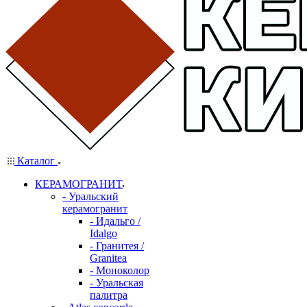
Каталог
КЕРАМОГРАНИТ
- Уральский
керамогранит
- Идальго /
Idalgo
- Гранитея /
Granitea
- Моноколор
- Уральская
палитра