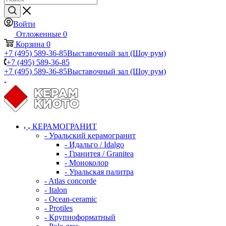
Войти
Отложенные
0
Корзина
0
+7 (495) 589-36-85
Выставочный зал (Шоу рум)
+7 (495) 589-36-85
+7 (495) 589-36-85
Выставочный зал (Шоу рум)
КЕРАМОГРАНИТ
- Уральский керамогранит
- Идальго / Idalgo
- Гранитея / Granitea
- Моноколор
- Уральская палитра
- Atlas concorde
- Italon
- Ocean-ceramic
- Protiles
- Крупноформатный