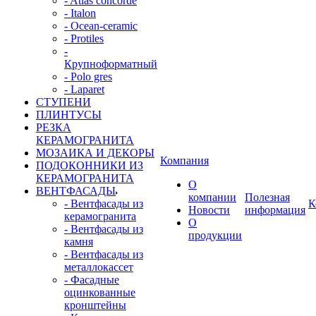
- Atlas concorde
- Italon
- Ocean-ceramic
- Protiles
-
Крупноформатный
- Polo gres
- Laparet
СТУПЕНИ
ПЛИНТУСЫ
РЕЗКА
КЕРАМОГРАНИТА
МОЗАИКА И ДЕКОРЫ
Компания
ПОДОКОННИКИ ИЗ
КЕРАМОГРАНИТА
О
ВЕНТФАСАДЫ
компании
Полезная
- Вентфасады из
К
Новости
информация
керамогранита
О
- Вентфасады из
продукции
камня
- Вентфасады из
металлокассет
- Фасадные
оцинкованные
кронштейны