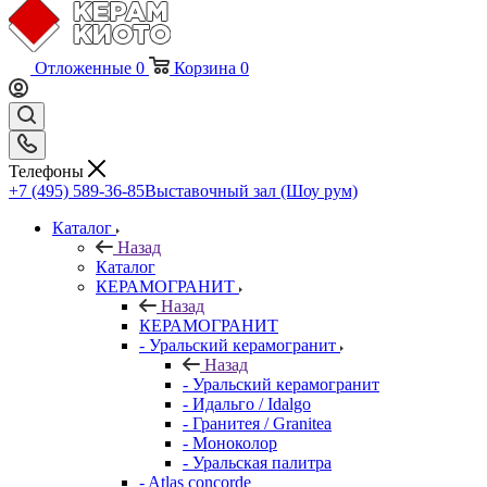
Отложенные
0
Корзина
0
Телефоны
+7 (495) 589-36-85
Выставочный зал (Шоу рум)
Каталог
Назад
Каталог
КЕРАМОГРАНИТ
Назад
КЕРАМОГРАНИТ
- Уральский керамогранит
Назад
- Уральский керамогранит
- Идальго / Idalgo
- Гранитея / Granitea
- Моноколор
- Уральская палитра
- Atlas concorde