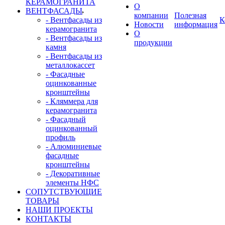
КЕРАМОГРАНИТА
О
ВЕНТФАСАДЫ
компании
Полезная
- Вентфасады из
К
Новости
информация
керамогранита
О
- Вентфасады из
продукции
камня
- Вентфасады из
металлокассет
- Фасадные
оцинкованные
кронштейны
- Кляммера для
керамогранита
- Фасадный
оцинкованный
профиль
- Алюминиевые
фасадные
кронштейны
- Декоративные
элементы НФС
СОПУТСТВУЮЩИЕ
ТОВАРЫ
НАШИ ПРОЕКТЫ
КОНТАКТЫ