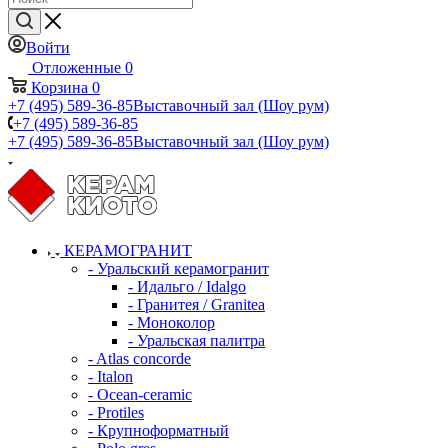
Войти
Отложенные
0
Корзина
0
+7 (495) 589-36-85
Выставочный зал (Шоу рум)
+7 (495) 589-36-85
+7 (495) 589-36-85
Выставочный зал (Шоу рум)
КЕРАМОГРАНИТ
- Уральский керамогранит
- Идальго / Idalgo
- Гранитея / Granitea
- Моноколор
- Уральская палитра
- Atlas concorde
- Italon
- Ocean-ceramic
- Protiles
- Крупноформатный