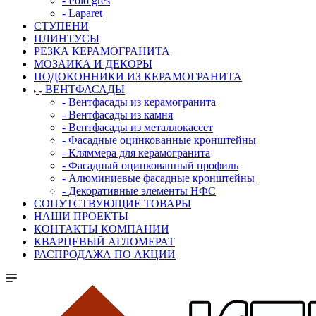
- Polo gres
- Laparet
СТУПЕНИ
ПЛИНТУСЫ
РЕЗКА КЕРАМОГРАНИТА
МОЗАИКА И ДЕКОРЫ
ПОДОКОННИКИ ИЗ КЕРАМОГРАНИТА
ВЕНТФАСАДЫ
- Вентфасады из керамогранита
- Вентфасады из камня
- Вентфасады из металлокассет
- Фасадные оцинкованные кронштейны
- Кляммера для керамогранита
- Фасадный оцинкованный профиль
- Алюминиевые фасадные кронштейны
- Декоративные элементы НФС
СОПУТСТВУЮЩИЕ ТОВАРЫ
НАШИ ПРОЕКТЫ
КОНТАКТЫ КОМПАНИИ
КВАРЦЕВЫЙ АГЛОМЕРАТ
РАСПРОДАЖА ПО АКЦИИ