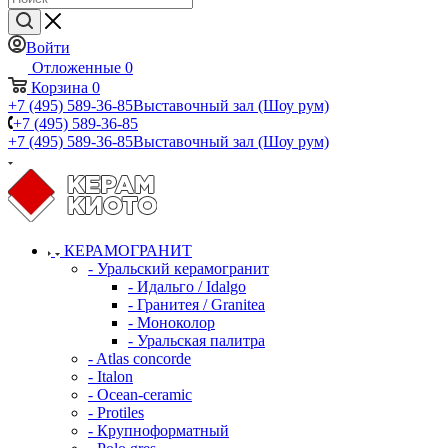
Войти
Отложенные
0
Корзина
0
+7 (495) 589-36-85
Выставочный зал (Шоу рум)
+7 (495) 589-36-85
+7 (495) 589-36-85
Выставочный зал (Шоу рум)
КЕРАМОГРАНИТ
- Уральский керамогранит
- Идальго / Idalgo
- Гранитея / Granitea
- Моноколор
- Уральская палитра
- Atlas concorde
- Italon
- Ocean-ceramic
- Protiles
- Крупноформатный