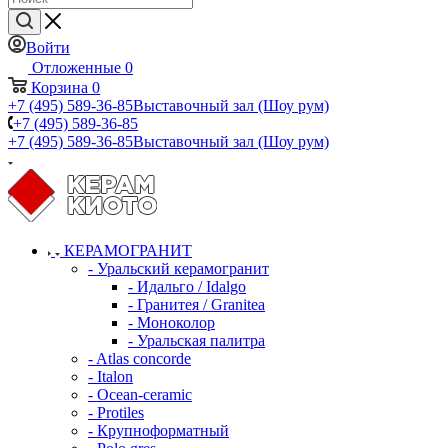
Войти
Отложенные
0
Корзина
0
+7 (495) 589-36-85
Выставочный зал (Шоу рум)
+7 (495) 589-36-85
+7 (495) 589-36-85
Выставочный зал (Шоу рум)
КЕРАМОГРАНИТ
- Уральский керамогранит
- Идальго / Idalgo
- Гранитея / Granitea
- Моноколор
- Уральская палитра
- Atlas concorde
- Italon
- Ocean-ceramic
- Protiles
- Крупноформатный