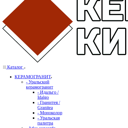
Каталог
КЕРАМОГРАНИТ
- Уральский
керамогранит
- Идальго /
Idalgo
- Гранитея /
Granitea
- Моноколор
- Уральская
палитра