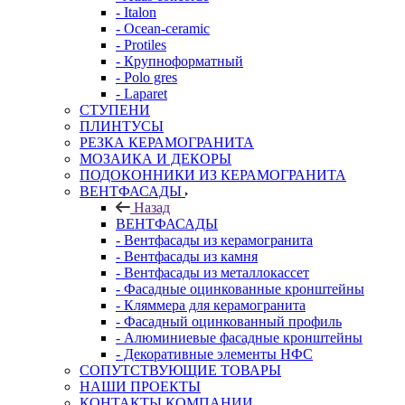
- Italon
- Ocean-ceramic
- Protiles
- Крупноформатный
- Polo gres
- Laparet
СТУПЕНИ
ПЛИНТУСЫ
РЕЗКА КЕРАМОГРАНИТА
МОЗАИКА И ДЕКОРЫ
ПОДОКОННИКИ ИЗ КЕРАМОГРАНИТА
ВЕНТФАСАДЫ
Назад
ВЕНТФАСАДЫ
- Вентфасады из керамогранита
- Вентфасады из камня
- Вентфасады из металлокассет
- Фасадные оцинкованные кронштейны
- Кляммера для керамогранита
- Фасадный оцинкованный профиль
- Алюминиевые фасадные кронштейны
- Декоративные элементы НФС
СОПУТСТВУЮЩИЕ ТОВАРЫ
НАШИ ПРОЕКТЫ
КОНТАКТЫ КОМПАНИИ