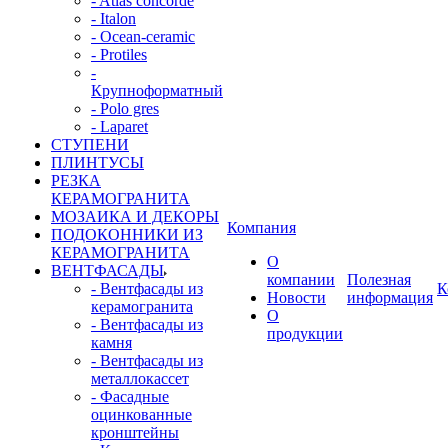
- Atlas concorde
- Italon
- Ocean-ceramic
- Protiles
-
Крупноформатный
- Polo gres
- Laparet
СТУПЕНИ
ПЛИНТУСЫ
РЕЗКА
КЕРАМОГРАНИТА
МОЗАИКА И ДЕКОРЫ
Компания
ПОДОКОННИКИ ИЗ
КЕРАМОГРАНИТА
О
ВЕНТФАСАДЫ
компании
Полезная
- Вентфасады из
К
Новости
информация
керамогранита
О
- Вентфасады из
продукции
камня
- Вентфасады из
металлокассет
- Фасадные
оцинкованные
кронштейны