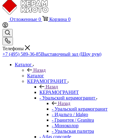
Отложенные
0
Корзина
0
Телефоны
+7 (495) 589-36-85
Выставочный зал (Шоу рум)
Каталог
Назад
Каталог
КЕРАМОГРАНИТ
Назад
КЕРАМОГРАНИТ
- Уральский керамогранит
Назад
- Уральский керамогранит
- Идальго / Idalgo
- Гранитея / Granitea
- Моноколор
- Уральская палитра
- Atlas concorde