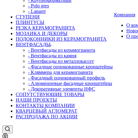
- Крупноформатный
- Polo gres
- Laparet
Компания
СТУПЕНИ
ПЛИНТУСЫ
О ко
РЕЗКА КЕРАМОГРАНИТА
Ново
МОЗАИКА И ДЕКОРЫ
О пр
ПОДОКОННИКИ ИЗ КЕРАМОГРАНИТА
ВЕНТФАСАДЫ
- Вентфасады из керамогранита
- Вентфасады из камня
- Вентфасады из металлокассет
- Фасадные оцинкованные кронштейны
- Кляммера для керамогранита
- Фасадный оцинкованный профиль
- Алюминиевые фасадные кронштейны
- Декоративные элементы НФС
СОПУТСТВУЮЩИЕ ТОВАРЫ
НАШИ ПРОЕКТЫ
КОНТАКТЫ КОМПАНИИ
КВАРЦЕВЫЙ АГЛОМЕРАТ
РАСПРОДАЖА ПО АКЦИИ