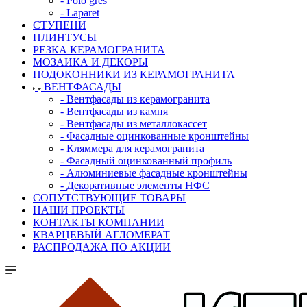
- Polo gres
- Laparet
СТУПЕНИ
ПЛИНТУСЫ
РЕЗКА КЕРАМОГРАНИТА
МОЗАИКА И ДЕКОРЫ
ПОДОКОННИКИ ИЗ КЕРАМОГРАНИТА
ВЕНТФАСАДЫ
- Вентфасады из керамогранита
- Вентфасады из камня
- Вентфасады из металлокассет
- Фасадные оцинкованные кронштейны
- Кляммера для керамогранита
- Фасадный оцинкованный профиль
- Алюминиевые фасадные кронштейны
- Декоративные элементы НФС
СОПУТСТВУЮЩИЕ ТОВАРЫ
НАШИ ПРОЕКТЫ
КОНТАКТЫ КОМПАНИИ
КВАРЦЕВЫЙ АГЛОМЕРАТ
РАСПРОДАЖА ПО АКЦИИ