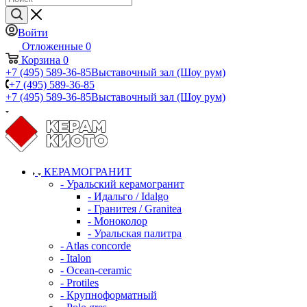
Войти
Отложенные
0
Корзина
0
+7 (495) 589-36-85
Выставочный зал (Шоу рум)
+7 (495) 589-36-85
+7 (495) 589-36-85
Выставочный зал (Шоу рум)
КЕРАМОГРАНИТ
- Уральский керамогранит
- Идальго / Idalgo
- Гранитея / Granitea
- Моноколор
- Уральская палитра
- Atlas concorde
- Italon
- Ocean-ceramic
- Protiles
- Крупноформатный