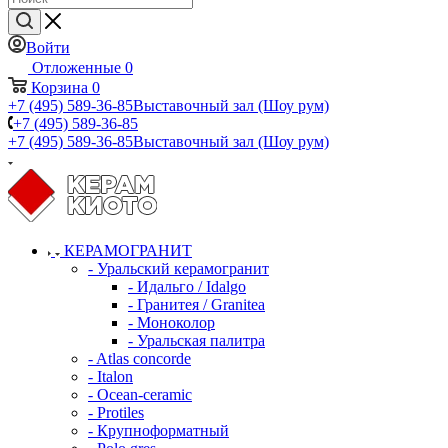
Войти
Отложенные
0
Корзина
0
+7 (495) 589-36-85
Выставочный зал (Шоу рум)
+7 (495) 589-36-85
+7 (495) 589-36-85
Выставочный зал (Шоу рум)
КЕРАМОГРАНИТ
- Уральский керамогранит
- Идальго / Idalgo
- Гранитея / Granitea
- Моноколор
- Уральская палитра
- Atlas concorde
- Italon
- Ocean-ceramic
- Protiles
- Крупноформатный