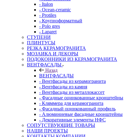
- Italon
- Ocean-ceramic
- Protiles
- Крупноформатный
- Polo gres
- Laparet
СТУПЕНИ
ПЛИНТУСЫ
РЕЗКА КЕРАМОГРАНИТА
МОЗАИКА И ДЕКОРЫ
ПОДОКОННИКИ ИЗ КЕРАМОГРАНИТА
ВЕНТФАСАДЫ
Назад
ВЕНТФАСАДЫ
- Вентфасады из керамогранита
- Вентфасады из камня
- Вентфасады из металлокассет
- Фасадные оцинкованные кронштейны
- Кляммера для керамогранита
- Фасадный оцинкованный профиль
- Алюминиевые фасадные кронштейны
- Декоративные элементы НФС
СОПУТСТВУЮЩИЕ ТОВАРЫ
НАШИ ПРОЕКТЫ
КОНТАКТЫ КОМПАНИИ