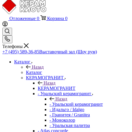
Отложенные
0
Корзина
0
Телефоны
+7 (495) 589-36-85
Выставочный зал (Шоу рум)
Каталог
Назад
Каталог
КЕРАМОГРАНИТ
Назад
КЕРАМОГРАНИТ
- Уральский керамогранит
Назад
- Уральский керамогранит
- Идальго / Idalgo
- Гранитея / Granitea
- Моноколор
- Уральская палитра
- Atlas concorde