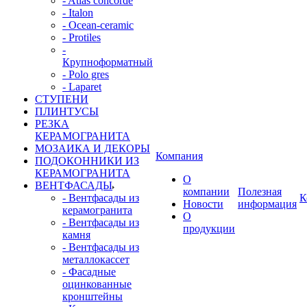
- Atlas concorde
- Italon
- Ocean-ceramic
- Protiles
-
Крупноформатный
- Polo gres
- Laparet
СТУПЕНИ
ПЛИНТУСЫ
РЕЗКА
КЕРАМОГРАНИТА
МОЗАИКА И ДЕКОРЫ
Компания
ПОДОКОННИКИ ИЗ
КЕРАМОГРАНИТА
О
ВЕНТФАСАДЫ
компании
Полезная
- Вентфасады из
К
Новости
информация
керамогранита
О
- Вентфасады из
продукции
камня
- Вентфасады из
металлокассет
- Фасадные
оцинкованные
кронштейны