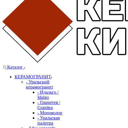
Каталог
КЕРАМОГРАНИТ
- Уральский
керамогранит
- Идальго /
Idalgo
- Гранитея /
Granitea
- Моноколор
- Уральская
палитра