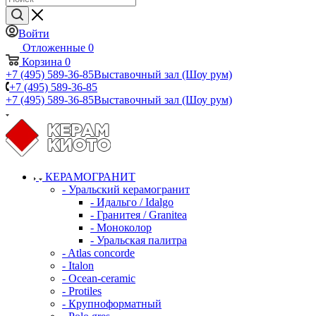
Войти
Отложенные
0
Корзина
0
+7 (495) 589-36-85
Выставочный зал (Шоу рум)
+7 (495) 589-36-85
+7 (495) 589-36-85
Выставочный зал (Шоу рум)
КЕРАМОГРАНИТ
- Уральский керамогранит
- Идальго / Idalgo
- Гранитея / Granitea
- Моноколор
- Уральская палитра
- Atlas concorde
- Italon
- Ocean-ceramic
- Protiles
- Крупноформатный