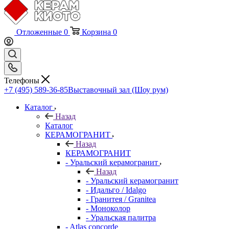
Отложенные
0
Корзина
0
Телефоны
+7 (495) 589-36-85
Выставочный зал (Шоу рум)
Каталог
Назад
Каталог
КЕРАМОГРАНИТ
Назад
КЕРАМОГРАНИТ
- Уральский керамогранит
Назад
- Уральский керамогранит
- Идальго / Idalgo
- Гранитея / Granitea
- Моноколор
- Уральская палитра
- Atlas concorde