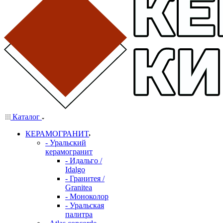
Каталог
КЕРАМОГРАНИТ
- Уральский
керамогранит
- Идальго /
Idalgo
- Гранитея /
Granitea
- Моноколор
- Уральская
палитра