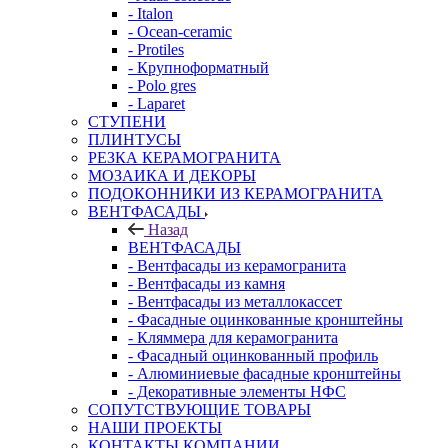
- Italon
- Ocean-ceramic
- Protiles
- Крупноформатный
- Polo gres
- Laparet
СТУПЕНИ
ПЛИНТУСЫ
РЕЗКА КЕРАМОГРАНИТА
МОЗАИКА И ДЕКОРЫ
ПОДОКОННИКИ ИЗ КЕРАМОГРАНИТА
ВЕНТФАСАДЫ
Назад
ВЕНТФАСАДЫ
- Вентфасады из керамогранита
- Вентфасады из камня
- Вентфасады из металлокассет
- Фасадные оцинкованные кронштейны
- Кляммера для керамогранита
- Фасадный оцинкованный профиль
- Алюминиевые фасадные кронштейны
- Декоративные элементы НФС
СОПУТСТВУЮЩИЕ ТОВАРЫ
НАШИ ПРОЕКТЫ
КОНТАКТЫ КОМПАНИИ