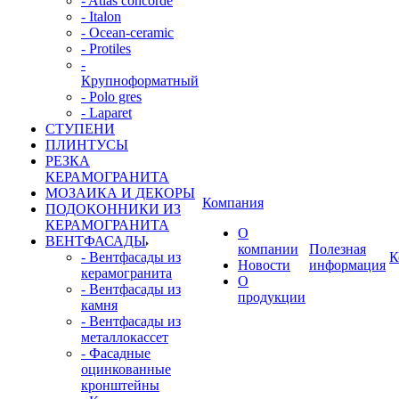
- Atlas concorde
- Italon
- Ocean-ceramic
- Protiles
-
Крупноформатный
- Polo gres
- Laparet
СТУПЕНИ
ПЛИНТУСЫ
РЕЗКА
КЕРАМОГРАНИТА
МОЗАИКА И ДЕКОРЫ
Компания
ПОДОКОННИКИ ИЗ
КЕРАМОГРАНИТА
О
ВЕНТФАСАДЫ
компании
Полезная
- Вентфасады из
К
Новости
информация
керамогранита
О
- Вентфасады из
продукции
камня
- Вентфасады из
металлокассет
- Фасадные
оцинкованные
кронштейны