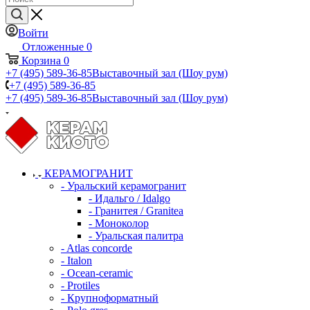
Войти
Отложенные
0
Корзина
0
+7 (495) 589-36-85
Выставочный зал (Шоу рум)
+7 (495) 589-36-85
+7 (495) 589-36-85
Выставочный зал (Шоу рум)
КЕРАМОГРАНИТ
- Уральский керамогранит
- Идальго / Idalgo
- Гранитея / Granitea
- Моноколор
- Уральская палитра
- Atlas concorde
- Italon
- Ocean-ceramic
- Protiles
- Крупноформатный