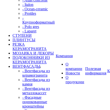
- Atlas concorde
- Italon
- Ocean-ceramic
- Protiles
-
Крупноформатный
- Polo gres
- Laparet
СТУПЕНИ
ПЛИНТУСЫ
РЕЗКА
КЕРАМОГРАНИТА
МОЗАИКА И ДЕКОРЫ
Компания
ПОДОКОННИКИ ИЗ
КЕРАМОГРАНИТА
О
ВЕНТФАСАДЫ
компании
Полезная
- Вентфасады из
К
Новости
информация
керамогранита
О
- Вентфасады из
продукции
камня
- Вентфасады из
металлокассет
- Фасадные
оцинкованные
кронштейны