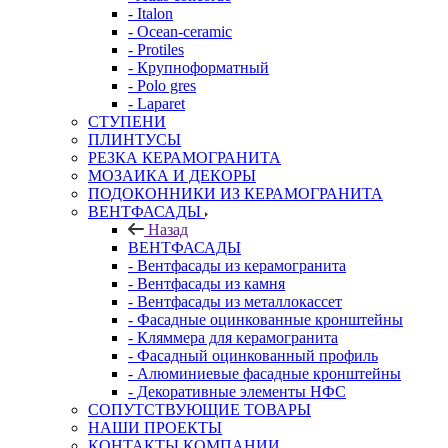
- Italon
- Ocean-ceramic
- Protiles
- Крупноформатный
- Polo gres
- Laparet
СТУПЕНИ
ПЛИНТУСЫ
РЕЗКА КЕРАМОГРАНИТА
МОЗАИКА И ДЕКОРЫ
ПОДОКОННИКИ ИЗ КЕРАМОГРАНИТА
ВЕНТФАСАДЫ
Назад
ВЕНТФАСАДЫ
- Вентфасады из керамогранита
- Вентфасады из камня
- Вентфасады из металлокассет
- Фасадные оцинкованные кронштейны
- Кляммера для керамогранита
- Фасадный оцинкованный профиль
- Алюминиевые фасадные кронштейны
- Декоративные элементы НФС
СОПУТСТВУЮЩИЕ ТОВАРЫ
НАШИ ПРОЕКТЫ
КОНТАКТЫ КОМПАНИИ