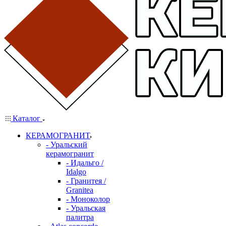
Каталог
КЕРАМОГРАНИТ
- Уральский
керамогранит
- Идальго /
Idalgo
- Гранитея /
Granitea
- Моноколор
- Уральская
палитра