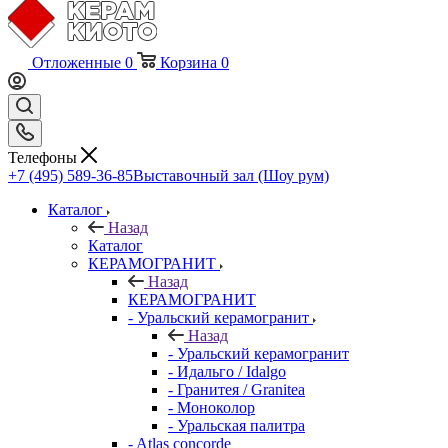
Отложенные
0
Корзина
0
Телефоны
+7 (495) 589-36-85
Выставочный зал (Шоу рум)
Каталог
Назад
Каталог
КЕРАМОГРАНИТ
Назад
КЕРАМОГРАНИТ
- Уральский керамогранит
Назад
- Уральский керамогранит
- Идальго / Idalgo
- Гранитея / Granitea
- Моноколор
- Уральская палитра
- Atlas concorde