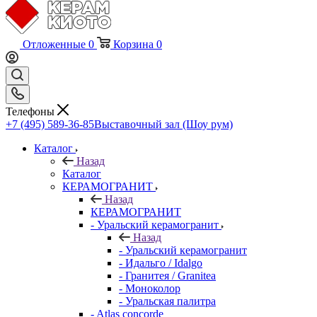
Отложенные
0
Корзина
0
Телефоны
+7 (495) 589-36-85
Выставочный зал (Шоу рум)
Каталог
Назад
Каталог
КЕРАМОГРАНИТ
Назад
КЕРАМОГРАНИТ
- Уральский керамогранит
Назад
- Уральский керамогранит
- Идальго / Idalgo
- Гранитея / Granitea
- Моноколор
- Уральская палитра
- Atlas concorde