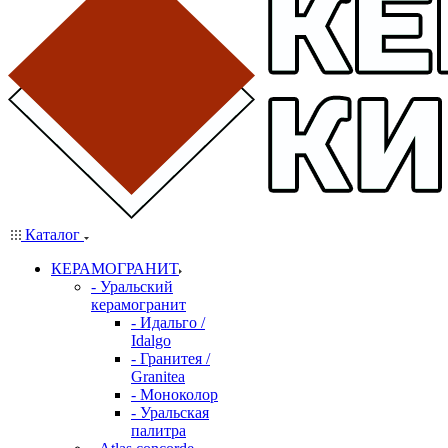
Каталог
КЕРАМОГРАНИТ
- Уральский
керамогранит
- Идальго /
Idalgo
- Гранитея /
Granitea
- Моноколор
- Уральская
палитра