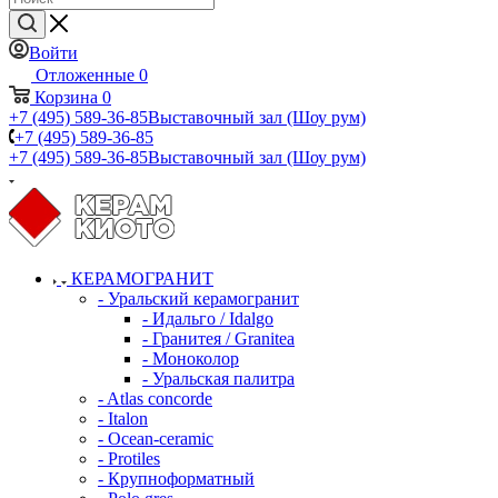
Войти
Отложенные
0
Корзина
0
+7 (495) 589-36-85
Выставочный зал (Шоу рум)
+7 (495) 589-36-85
+7 (495) 589-36-85
Выставочный зал (Шоу рум)
КЕРАМОГРАНИТ
- Уральский керамогранит
- Идальго / Idalgo
- Гранитея / Granitea
- Моноколор
- Уральская палитра
- Atlas concorde
- Italon
- Ocean-ceramic
- Protiles
- Крупноформатный