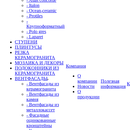
- Atlas concorde
- Italon
- Ocean-ceramic
- Protiles
-
Крупноформатный
- Polo gres
- Laparet
СТУПЕНИ
ПЛИНТУСЫ
РЕЗКА
КЕРАМОГРАНИТА
МОЗАИКА И ДЕКОРЫ
Компания
ПОДОКОННИКИ ИЗ
КЕРАМОГРАНИТА
О
ВЕНТФАСАДЫ
компании
Полезная
- Вентфасады из
К
Новости
информация
керамогранита
О
- Вентфасады из
продукции
камня
- Вентфасады из
металлокассет
- Фасадные
оцинкованные
кронштейны