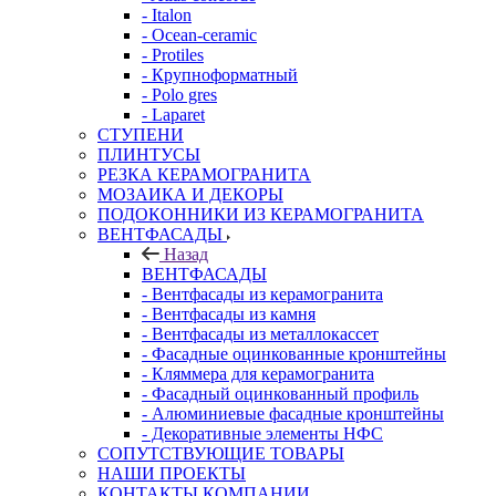
- Italon
- Ocean-ceramic
- Protiles
- Крупноформатный
- Polo gres
- Laparet
СТУПЕНИ
ПЛИНТУСЫ
РЕЗКА КЕРАМОГРАНИТА
МОЗАИКА И ДЕКОРЫ
ПОДОКОННИКИ ИЗ КЕРАМОГРАНИТА
ВЕНТФАСАДЫ
Назад
ВЕНТФАСАДЫ
- Вентфасады из керамогранита
- Вентфасады из камня
- Вентфасады из металлокассет
- Фасадные оцинкованные кронштейны
- Кляммера для керамогранита
- Фасадный оцинкованный профиль
- Алюминиевые фасадные кронштейны
- Декоративные элементы НФС
СОПУТСТВУЮЩИЕ ТОВАРЫ
НАШИ ПРОЕКТЫ
КОНТАКТЫ КОМПАНИИ