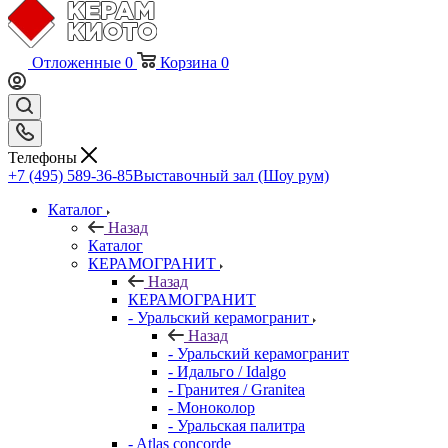
Отложенные
0
Корзина
0
Телефоны
+7 (495) 589-36-85
Выставочный зал (Шоу рум)
Каталог
Назад
Каталог
КЕРАМОГРАНИТ
Назад
КЕРАМОГРАНИТ
- Уральский керамогранит
Назад
- Уральский керамогранит
- Идальго / Idalgo
- Гранитея / Granitea
- Моноколор
- Уральская палитра
- Atlas concorde