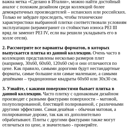
важна метка «Сделано в Италии», можно найти достойный
аналог с похожим дизайном среди коллекций более
демократичных производителей – испанских или российских.
Только не забудьте проследить, чтобы технические
характеристики выбранной плитки соответствовали условиям
эксплуатации (керамогранит со стойкостью износа РЕІ ІІІ
вряд ли заменит РЕІ ІV, если вы решили укладывать его в
холле отеля).
2. Рассмотрите все варианты форматов, в которых
выпускается плитка из данной коллекции.
Очень часто в
коллекциях представлены несколько размеров плит
(например, 30х60, 60х60, 120х60 см) и они отличаются по
цене. Как правило, самыми дорогими будут нестандартные
форматы, самые большие или самые маленькие, а самыми
дешёвыми – традиционные квадраты 60х60 или 30х30 см.
3. Узнайте, с какими поверхностями бывает плитка в
данной коллекции.
Часто плитку с одинаковым дизайном
производят с разными фактурами поверхности – матовой,
полуполированной, блестящей полированной, с различными
другими эффектами. Самая дешёвая – обычная матовая, а
полированные дороже, так как их дополнительно
обрабатывают. Плиты с другими фактурами также могут
отличаться по цене, и значительно - проверяйте.