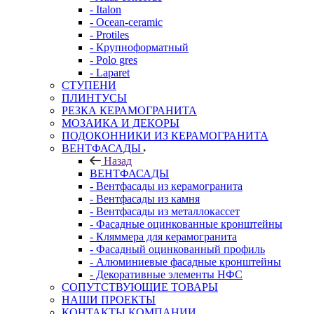
- Italon
- Ocean-ceramic
- Protiles
- Крупноформатный
- Polo gres
- Laparet
СТУПЕНИ
ПЛИНТУСЫ
РЕЗКА КЕРАМОГРАНИТА
МОЗАИКА И ДЕКОРЫ
ПОДОКОННИКИ ИЗ КЕРАМОГРАНИТА
ВЕНТФАСАДЫ
Назад
ВЕНТФАСАДЫ
- Вентфасады из керамогранита
- Вентфасады из камня
- Вентфасады из металлокассет
- Фасадные оцинкованные кронштейны
- Кляммера для керамогранита
- Фасадный оцинкованный профиль
- Алюминиевые фасадные кронштейны
- Декоративные элементы НФС
СОПУТСТВУЮЩИЕ ТОВАРЫ
НАШИ ПРОЕКТЫ
КОНТАКТЫ КОМПАНИИ