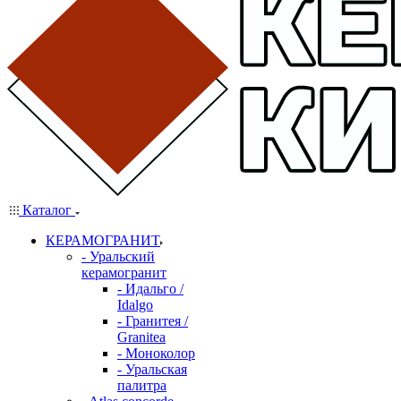
Каталог
КЕРАМОГРАНИТ
- Уральский
керамогранит
- Идальго /
Idalgo
- Гранитея /
Granitea
- Моноколор
- Уральская
палитра