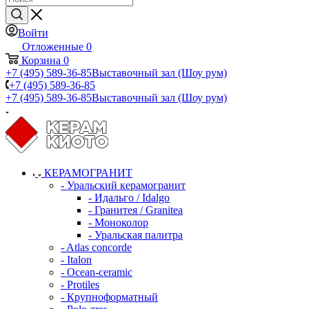
Войти
Отложенные
0
Корзина
0
+7 (495) 589-36-85
Выставочный зал (Шоу рум)
+7 (495) 589-36-85
+7 (495) 589-36-85
Выставочный зал (Шоу рум)
КЕРАМОГРАНИТ
- Уральский керамогранит
- Идальго / Idalgo
- Гранитея / Granitea
- Моноколор
- Уральская палитра
- Atlas concorde
- Italon
- Ocean-ceramic
- Protiles
- Крупноформатный