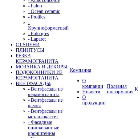
- Atlas concorde
- Italon
- Ocean-ceramic
- Protiles
-
Крупноформатный
- Polo gres
- Laparet
СТУПЕНИ
ПЛИНТУСЫ
РЕЗКА
КЕРАМОГРАНИТА
МОЗАИКА И ДЕКОРЫ
Компания
ПОДОКОННИКИ ИЗ
КЕРАМОГРАНИТА
О
ВЕНТФАСАДЫ
компании
Полезная
- Вентфасады из
К
Новости
информация
керамогранита
О
- Вентфасады из
продукции
камня
- Вентфасады из
металлокассет
- Фасадные
оцинкованные
кронштейны