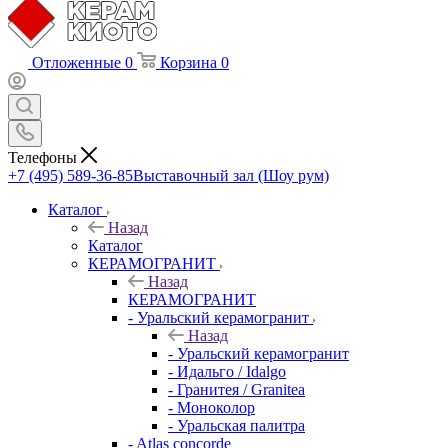
Отложенные
0
Корзина
0
Телефоны
+7 (495) 589-36-85
Выставочный зал (Шоу рум)
Каталог
Назад
Каталог
КЕРАМОГРАНИТ
Назад
КЕРАМОГРАНИТ
- Уральский керамогранит
Назад
- Уральский керамогранит
- Идальго / Idalgo
- Гранитея / Granitea
- Моноколор
- Уральская палитра
- Atlas concorde