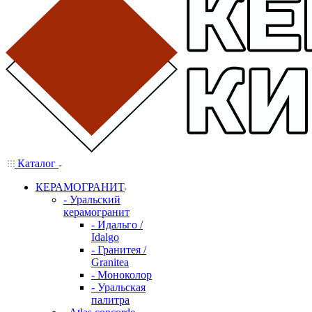
Каталог
КЕРАМОГРАНИТ
- Уральский
керамогранит
- Идальго /
Idalgo
- Гранитея /
Granitea
- Моноколор
- Уральская
палитра