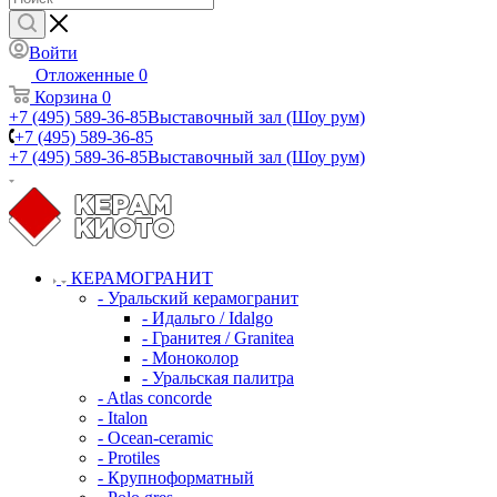
Войти
Отложенные
0
Корзина
0
+7 (495) 589-36-85
Выставочный зал (Шоу рум)
+7 (495) 589-36-85
+7 (495) 589-36-85
Выставочный зал (Шоу рум)
КЕРАМОГРАНИТ
- Уральский керамогранит
- Идальго / Idalgo
- Гранитея / Granitea
- Моноколор
- Уральская палитра
- Atlas concorde
- Italon
- Ocean-ceramic
- Protiles
- Крупноформатный