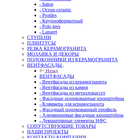
- Italon
- Ocean-ceramic
- Protiles
- Крупноформатный
- Polo gres
- Laparet
СТУПЕНИ
ПЛИНТУСЫ
РЕЗКА КЕРАМОГРАНИТА
МОЗАИКА И ДЕКОРЫ
ПОДОКОННИКИ ИЗ КЕРАМОГРАНИТА
ВЕНТФАСАДЫ
Назад
ВЕНТФАСАДЫ
- Вентфасады из керамогранита
- Вентфасады из камня
- Вентфасады из металлокассет
- Фасадные оцинкованные кронштейны
- Кляммера для керамогранита
- Фасадный оцинкованный профиль
- Алюминиевые фасадные кронштейны
- Декоративные элементы НФС
СОПУТСТВУЮЩИЕ ТОВАРЫ
НАШИ ПРОЕКТЫ
КОНТАКТЫ КОМПАНИИ