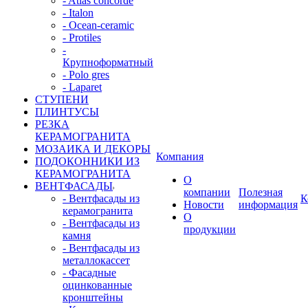
- Atlas concorde
- Italon
- Ocean-ceramic
- Protiles
-
Крупноформатный
- Polo gres
- Laparet
СТУПЕНИ
ПЛИНТУСЫ
РЕЗКА
КЕРАМОГРАНИТА
МОЗАИКА И ДЕКОРЫ
Компания
ПОДОКОННИКИ ИЗ
КЕРАМОГРАНИТА
О
ВЕНТФАСАДЫ
компании
Полезная
- Вентфасады из
К
Новости
информация
керамогранита
О
- Вентфасады из
продукции
камня
- Вентфасады из
металлокассет
- Фасадные
оцинкованные
кронштейны