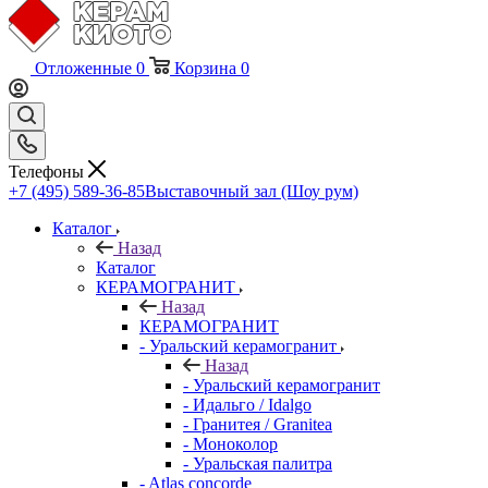
Отложенные
0
Корзина
0
Телефоны
+7 (495) 589-36-85
Выставочный зал (Шоу рум)
Каталог
Назад
Каталог
КЕРАМОГРАНИТ
Назад
КЕРАМОГРАНИТ
- Уральский керамогранит
Назад
- Уральский керамогранит
- Идальго / Idalgo
- Гранитея / Granitea
- Моноколор
- Уральская палитра
- Atlas concorde