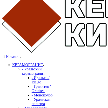
Каталог
КЕРАМОГРАНИТ
- Уральский
керамогранит
- Идальго /
Idalgo
- Гранитея /
Granitea
- Моноколор
- Уральская
палитра