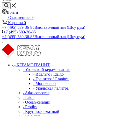
Войти
Отложенные
0
Корзина
0
+7 (495) 589-36-85
Выставочный зал (Шоу рум)
+7 (495) 589-36-85
+7 (495) 589-36-85
Выставочный зал (Шоу рум)
КЕРАМОГРАНИТ
- Уральский керамогранит
- Идальго / Idalgo
- Гранитея / Granitea
- Моноколор
- Уральская палитра
- Atlas concorde
- Italon
- Ocean-ceramic
- Protiles
- Крупноформатный