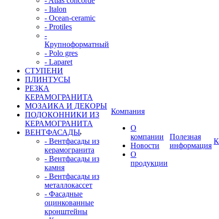
- Atlas concorde
- Italon
- Ocean-ceramic
- Protiles
-
Крупноформатный
- Polo gres
- Laparet
СТУПЕНИ
ПЛИНТУСЫ
РЕЗКА
КЕРАМОГРАНИТА
МОЗАИКА И ДЕКОРЫ
Компания
ПОДОКОННИКИ ИЗ
КЕРАМОГРАНИТА
О
ВЕНТФАСАДЫ
компании
Полезная
- Вентфасады из
К
Новости
информация
керамогранита
О
- Вентфасады из
продукции
камня
- Вентфасады из
металлокассет
- Фасадные
оцинкованные
кронштейны