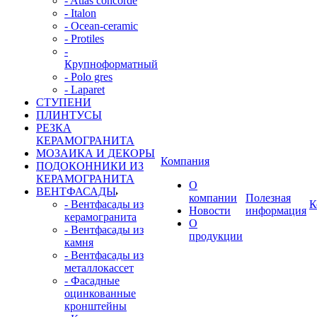
- Atlas concorde
- Italon
- Ocean-ceramic
- Protiles
-
Крупноформатный
- Polo gres
- Laparet
СТУПЕНИ
ПЛИНТУСЫ
РЕЗКА
КЕРАМОГРАНИТА
МОЗАИКА И ДЕКОРЫ
Компания
ПОДОКОННИКИ ИЗ
КЕРАМОГРАНИТА
О
ВЕНТФАСАДЫ
компании
Полезная
- Вентфасады из
К
Новости
информация
керамогранита
О
- Вентфасады из
продукции
камня
- Вентфасады из
металлокассет
- Фасадные
оцинкованные
кронштейны