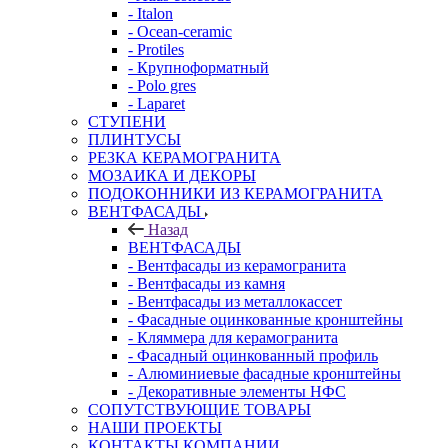
- Italon
- Ocean-ceramic
- Protiles
- Крупноформатный
- Polo gres
- Laparet
СТУПЕНИ
ПЛИНТУСЫ
РЕЗКА КЕРАМОГРАНИТА
МОЗАИКА И ДЕКОРЫ
ПОДОКОННИКИ ИЗ КЕРАМОГРАНИТА
ВЕНТФАСАДЫ
Назад
ВЕНТФАСАДЫ
- Вентфасады из керамогранита
- Вентфасады из камня
- Вентфасады из металлокассет
- Фасадные оцинкованные кронштейны
- Кляммера для керамогранита
- Фасадный оцинкованный профиль
- Алюминиевые фасадные кронштейны
- Декоративные элементы НФС
СОПУТСТВУЮЩИЕ ТОВАРЫ
НАШИ ПРОЕКТЫ
КОНТАКТЫ КОМПАНИИ