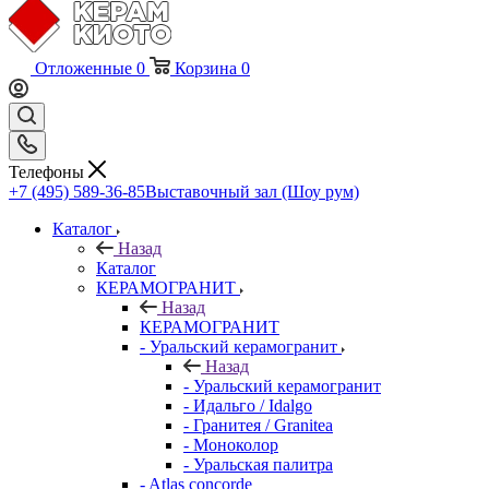
Отложенные
0
Корзина
0
Телефоны
+7 (495) 589-36-85
Выставочный зал (Шоу рум)
Каталог
Назад
Каталог
КЕРАМОГРАНИТ
Назад
КЕРАМОГРАНИТ
- Уральский керамогранит
Назад
- Уральский керамогранит
- Идальго / Idalgo
- Гранитея / Granitea
- Моноколор
- Уральская палитра
- Atlas concorde