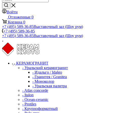
Войти
Отложенные
0
Корзина
0
+7 (495) 589-36-85
Выставочный зал (Шоу рум)
+7 (495) 589-36-85
+7 (495) 589-36-85
Выставочный зал (Шоу рум)
КЕРАМОГРАНИТ
- Уральский керамогранит
- Идальго / Idalgo
- Гранитея / Granitea
- Моноколор
- Уральская палитра
- Atlas concorde
- Italon
- Ocean-ceramic
- Protiles
- Крупноформатный