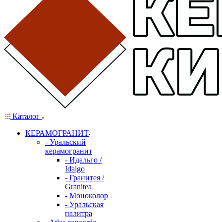
Каталог
КЕРАМОГРАНИТ
- Уральский
керамогранит
- Идальго /
Idalgo
- Гранитея /
Granitea
- Моноколор
- Уральская
палитра